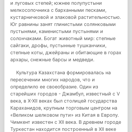
и луговых степей; южнее полупустыни
мелкосопочника с барханными песками,
кустарничковой и злаковой растительностью.
Юг равнины занят глинистыми солянковыми
пустынями, каменистыми пустынями и
солончаками. Богат животный мир: степные
сайгаки, дрофы, пустынные тушканчики,
степные коты, джейраны и обитающие в горах
архары, снежные барсы и медведи.
Культура Казахстана формировалась на
пересечении многих народов, что и
определило ее своеобразие. Один из
старейших городов - Джамбул, известный с V
века, в X-XII веках был столицей государства
Караханидов, крупным торговым центром на
«Великом шелковом пути» из Китая в Европу.
Чимкент известен с XII века. В древнем городе
Туркестан находится построенный в XII веке