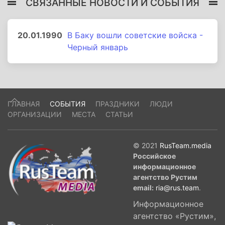
СВЯЗАННЫЕ НОВОСТИ И СОБЫТИЯ
20.01.1990
В Баку вошли советские войска -
Черный январь
ГЛАВНАЯ
СОБЫТИЯ
ПРАЗДНИКИ
ЛЮДИ
ОРГАНИЗАЦИИ
МЕСТА
СТАТЬИ
© 2021
RusTeam.media
Российское
информационное
агентство Рустим
email:
ria@rus.team
.
Информационное
агентство «Рустим»,