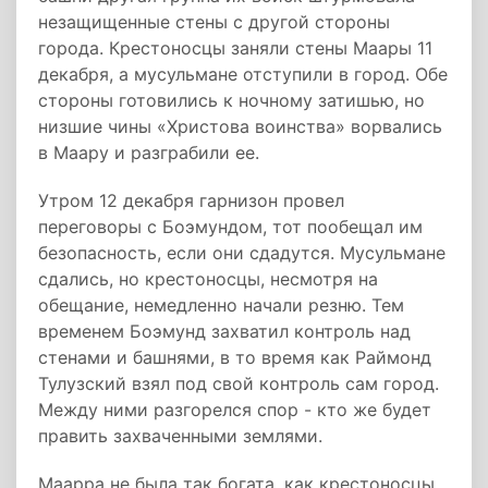
незащищенные стены с другой стороны
города. Крестоносцы заняли стены Маары 11
декабря, а мусульмане отступили в город. Обе
стороны готовились к ночному затишью, но
низшие чины «Христова воинства» ворвались
в Маару и разграбили ее.
Утром 12 декабря гарнизон провел
переговоры с Боэмундом, тот пообещал им
безопасность, если они сдадутся. Мусульмане
сдались, но крестоносцы, несмотря на
обещание, немедленно начали резню. Тем
временем Боэмунд захватил контроль над
стенами и башнями, в то время как Раймонд
Тулузский взял под свой контроль сам город.
Между ними разгорелся спор - кто же будет
править захваченными землями.
Маарра не была так богата, как крестоносцы