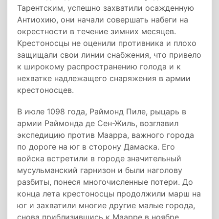
Тарентским, успешно захватили осажденную
Антиохию, они начали совершать набеги на
окрестности в течение зимних месяцев.
Крестоносцы не оценили противника и плохо
защищали свои линии снабжения, что привело
к широкому распространению голода и к
нехватке надлежащего снаряжения в армии
крестоносцев.
В июле 1098 года, Раймонд Пиле, рыцарь в
армии Раймонда де Сен-Жиль, возглавил
экспедицию против Маарра, важного города
по дороге на юг в сторону Дамаска. Его
войска встретили в городе значительный
мусульманский гарнизон и были наголову
разбиты, понеся многочисленные потери. До
конца лета крестоносцы продолжили марш на
юг и захватили многие другие малые города,
снова приблизившись к Маарре в ноябре.