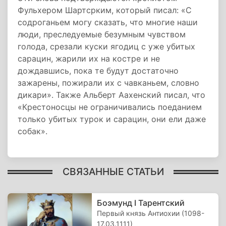
Фульхером Шартсрким, который писал: «С
содроганьем могу сказать, что многие наши
люди, преследуемые безумным чувством
голода, срезали куски ягодиц с уже убитых
сарацин, жарили их на костре и не
дождавшись, пока те будут достаточно
зажарены, пожирали их с чавканьем, словно
дикари». Также Альберт Аахенский писал, что
«Крестоносцы не ограничивались поеданием
только убитых турок и сарацин, они ели даже
собак».
СВЯЗАННЫЕ СТАТЬИ
Боэмунд I Тарентский
Первый князь Антиохии (1098-
17.03.1111)