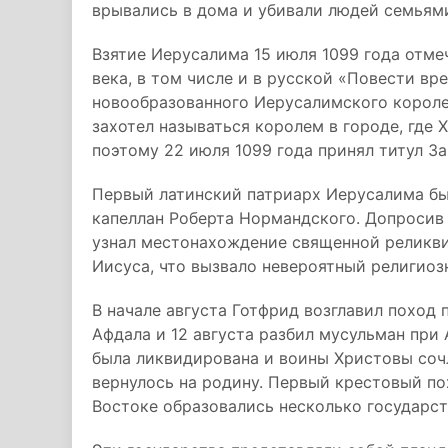
врывались в дома и убивали людей семьям
Взятие Иерусалима 15 июля 1099 года отмеч
века, в том числе и в русской «Повести вр
новообразованного Иерусалимского короле
захотел называться королем в городе, где
поэтому 22 июля 1099 года принял титул З
Первый латинский патриарх Иерусалима был
капеллан Роберта Нормандского. Допросив
узнал местонахождение священной реликви
Иисуса, что вызвало невероятный религиоз
В начале августа Готфрид возглавил поход
Афдала и 12 августа разбил мусульман при
была ликвидирована и воины Христовы соч
вернулось на родину. Первый крестовый пох
Востоке образовались несколько государст