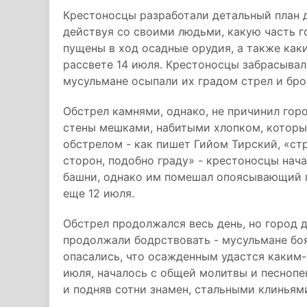
Крестоносцы разработали детальный план д
действуя со своими людьми, какую часть го
пущены в ход осадные орудия, а также как
рассвете 14 июля. Крестоносцы забрасывал
мусульмане осыпали их градом стрел и брос
Обстрел камнями, однако, не причинил гор
стены мешками, набитыми хлопком, котор
обстрелом - как пишет Гийом Тирский, «ст
сторон, подобно граду» - крестоносцы нач
башни, однако им помешал опоясывающий г
еще 12 июля.
Обстрел продолжался весь день, но город д
продолжали бодрствовать - мусульмане боял
опасались, что осажденным удастся каким-
июля, началось с общей молитвы и песноп
и подняв сотни знамен, стальными клиньям