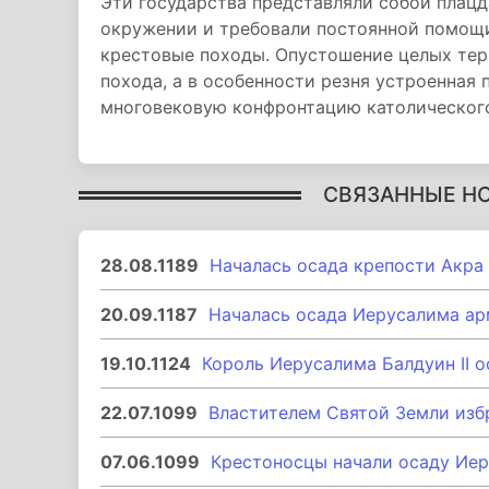
Эти государства представляли собой плац
окружении и требовали постоянной помощи
крестовые походы. Опустошение целых тер
похода, а в особенности резня устроенная 
многовековую конфронтацию католического
СВЯЗАННЫЕ Н
28.08.1189
Началась осада крепости Акра 
20.09.1187
Началась осада Иерусалима ар
19.10.1124
Король Иерусалима Балдуин II 
22.07.1099
Властителем Святой Земли изб
07.06.1099
Крестоносцы начали осаду Иер