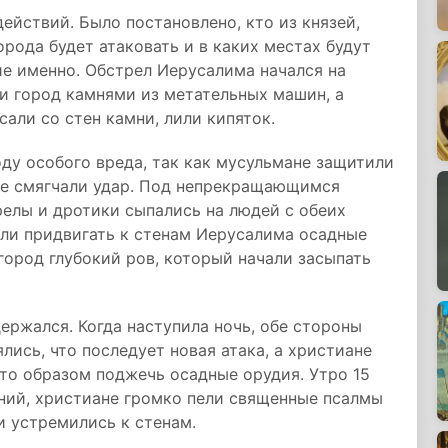
ействий. Было постановлено, кто из князей,
рода будет атаковать и в каких местах будут
ие именно. Обстрел Иерусалима начался на
и город камнями из метательных машин, а
али со стен камни, лили кипяток.
оду особого вреда, так как мусульмане защитили
ые смягчали удар. Под непрекращающимся
релы и дротики сыпались на людей с обеих
али придвигать к стенам Иерусалима осадные
ород глубокий ров, который начали засыпать
ержался. Когда наступила ночь, обе стороны
ись, что последует новая атака, а христиане
то образом поджечь осадные орудия. Утро 15
ений, христиане громко пели священные псалмы
и устремились к стенам.