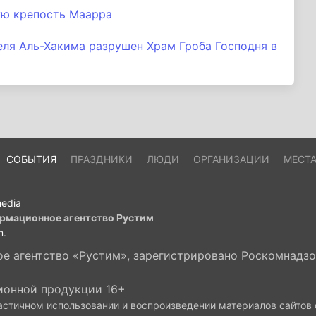
ую крепость Маарра
еля Аль-Хакима разрушен Храм Гроба Господня в
СОБЫТИЯ
ПРАЗДНИКИ
ЛЮДИ
ОРГАНИЗАЦИИ
МЕСТ
edia
рмационное агентство Рустим
m
.
 агентство «Рустим», зарегистрировано Роскомнадзор
ионной продукции 16+
астичном использовании и воспроизведении материалов сайтов