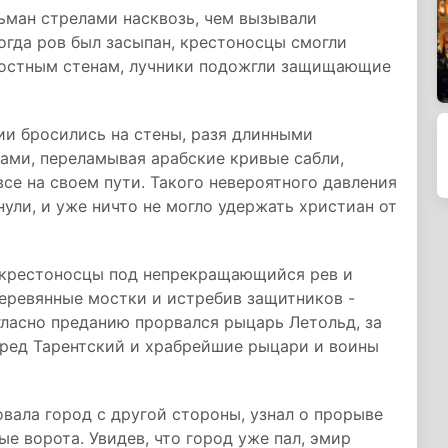
ьман стрелами насквозь, чем вызывали
огда ров был засыпан, крестоносцы смогли
постным стенам, лучники подожгли защищающие
ии бросились на стены, разя длинными
ми, переламывая арабские кривые сабли,
се на своем пути. Такого невероятного давления
ули, и уже ничто не могло удержать христиан от
 крестоносцы под непрекращающийся рев и
еревянные мостки и истребив защитников -
ласно преданию прорвался рыцарь Летольд, за
кред Тарентский и храбрейшие рыцари и воины
вала город с другой стороны, узнал о прорыве
е ворота. Увидев, что город уже пал, эмир