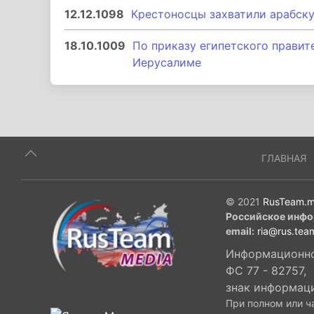
12.12.1098
Крестоносцы захватили арабск
18.10.1009
По приказу египетского правит
Иерусалиме
ГЛАВНАЯ
© 2021
RusTeam.m
Российское инфо
email:
ria@rus.tea
Информационное
ФС 77 - 82757,
знак информац
При полном или ч