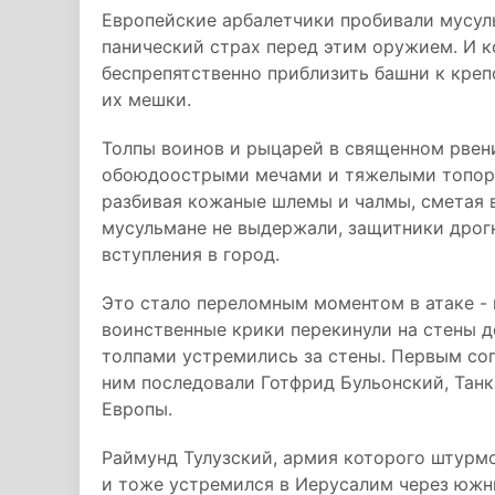
Европейские арбалетчики пробивали мусул
панический страх перед этим оружием. И к
беспрепятственно приблизить башни к кре
их мешки.
Толпы воинов и рыцарей в священном рвен
обоюдоострыми мечами и тяжелыми топора
разбивая кожаные шлемы и чалмы, сметая в
мусульмане не выдержали, защитники дрогн
вступления в город.
Это стало переломным моментом в атаке -
воинственные крики перекинули на стены д
толпами устремились за стены. Первым сог
ним последовали Готфрид Бульонский, Тан
Европы.
Раймунд Тулузский, армия которого штурмо
и тоже устремился в Иерусалим через южны