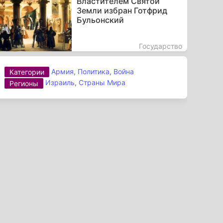
Властителем Святой
Земли избран Готфрид
Бульонский
Государство
Армия
,
Политика
,
Война
Категории
Израиль
,
Страны Мира
Регионы