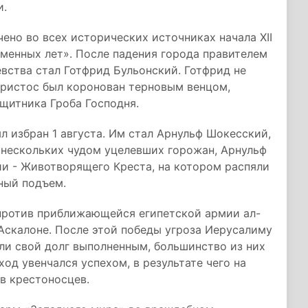
и.
ено во всех исторических источниках начала XII
еменных лет». После падения города правителем
вства стал Готфрид Бульонский. Готфрид не
 Христос был коронован терновым венцом,
ащитника Гроба Господня.
 избран 1 августа. Им стал Арнульф Шокесский,
 нескольких чудом уцелевших горожан, Арнульф
и - Животворящего Креста, на котором распяли
ный подъем.
 против приближающейся египетской армии ал-
 Аскалоне. После этой победы угроза Иерусалиму
ли свой долг выполненным, большинство из них
од увенчался успехом, в результате чего на
в крестоносцев.