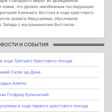
дарм «Западного мира» во враждебном
 извне, что делало неизбежным последующие
риторий Ближнего Востока в ходе крестового
после захвата Иерусалима, обусловила
 Запада с мусульманским Востоком.
ОВОСТИ И СОБЫТИЯ
в ходе Третьего Крестового похода
мией Салах ад-Дина
осадил Алеппо
ран Готфрид Бульонский
усалима в ходе первого крестового похода