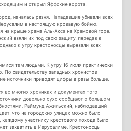
сходящим и открыл Яффские ворота.
ород, началась резня. Нападавшие убивали всех
 Иерусалим в настоящую кровавую бойню.
я на крыше храма Аль-Акса на Храмовой горе.
ский взяли их под свою защиту, передав в
 однако к утру крестоносцы вырезали всех
имися там людьми. К утру 16 июля практически
о. По свидетельству западных хронистов
кие источники приводят цифры в разы больше.
я во многих хрониках и документах того
 источники довольно сухо сообщают о большом
обностями. Раймунд Ажильский, наблюдавший
ает, что на городских улицах можно было
о, каждому участнику крестового похода было
ожет захватить в Иерусалиме. Крестоносцы