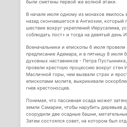
были сметены первой же волной атаки.
В начале июля одному из монахов явилось 
назад скончавшегося в Антиохии, который 
шествие вокруг укреплений Иерусалима, у
соблюдать пост» и тогда на девятый день И
Военачальники и епископы 6 июля провели 
предписание Адемара, и в пятницу 8 июля
духовных наставников - Петра Пустынника
провели крестную процессию вокруг стен И
Масличной горы, чем вызвали страх и ярос
епископами молитв, выкрикивали оскорбле
гнев крестоносцев.
Понимая, что пассивная осада может затян
земли Самарии, чтобы нарубить деревьев д
соорудили две осадные башни, метательны
Затем состоялся совет, на котором был отд