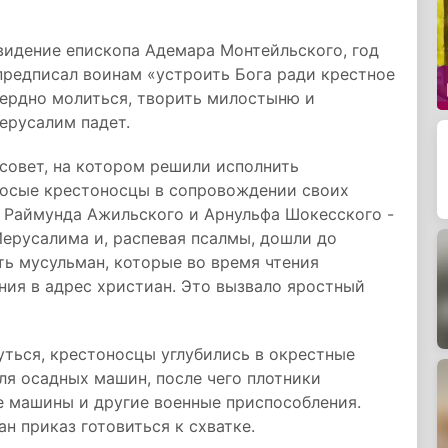
видение епископа Адемара Монтейльского, год
предписал воинам «устроить Бога ради крестное
сердно молиться, творить милостыню и
ерусалим падет.
совет, на котором решили исполнить
 босые крестоносцы в сопровождении своих
, Раймунда Ажильского и Арнульфа Шокесского -
ерусалима и, распевая псалмы, дошли до
ть мусульман, которые во время чтения
ния в адрес христиан. Это вызвало яростный
уться, крестоносцы углубились в окрестные
ля осадных машин, после чего плотники
е машины и другие военные приспособления.
ан приказ готовиться к схватке.