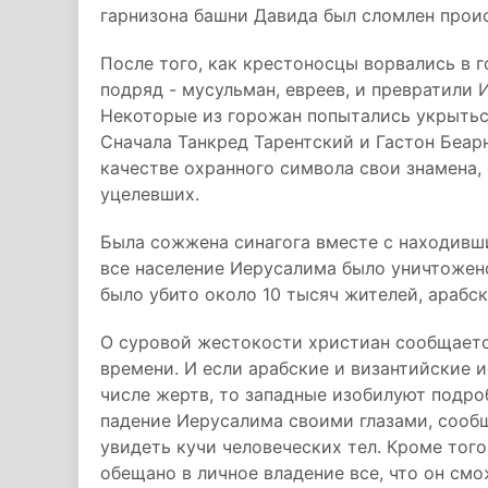
гарнизона башни Давида был сломлен прои
После того, как крестоносцы ворвались в г
подряд - мусульман, евреев, и превратили
Некоторые из горожан попытались укрытьс
Сначала Танкред Тарентский и Гастон Беарн
качестве охранного символа свои знамена,
уцелевших.
Была сожжена синагога вместе с находивш
все население Иерусалима было уничтожен
было убито около 10 тысяч жителей, арабс
О суровой жестокости христиан сообщаетс
времени. И если арабские и византийские
числе жертв, то западные изобилуют подр
падение Иерусалима своими глазами, сообщ
увидеть кучи человеческих тел. Кроме тог
обещано в личное владение все, что он см