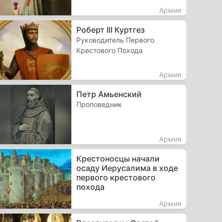
Армия
Роберт III Куртгез
Руководитель Первого
Крестового Похода
Армия
Петр Амьенский
Проповедник
Армия
Крестоносцы начали
осаду Иерусалима в ходе
первого крестового
похода
Армия