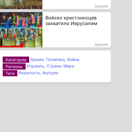
Армия
Войско крестоносцев
захватило Иерусалим
Армия
Армия
,
Политика
,
Война
Категории
Израиль
,
Страны Мира
Регионы
#крепость
,
#штурм
Теги