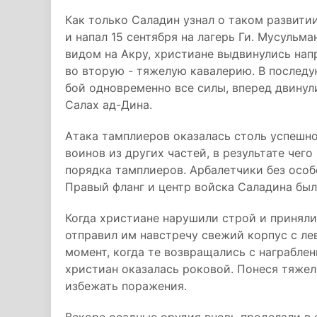
Как только Саладин узнал о таком развитии
и напал 15 сентября на лагерь Ги. Мусульм
видом на Акру, христиане выдвинулись нап
во вторую - тяжелую кавалерию. В послед
бой одновременно все силы, вперед двинул
Салах ад-Дина.
Атака тамплиеров оказалась столь успешно
воинов из других частей, в результате чег
порядка тамплиеров. Арбалетчики без особ
Правый фланг и центр войска Саладина был
Когда христиане нарушили строй и приняли
отправил им навстречу свежий корпус с ле
момент, когда те возвращались с награбле
христиан оказалась роковой. Понеся тяже
избежать поражения.