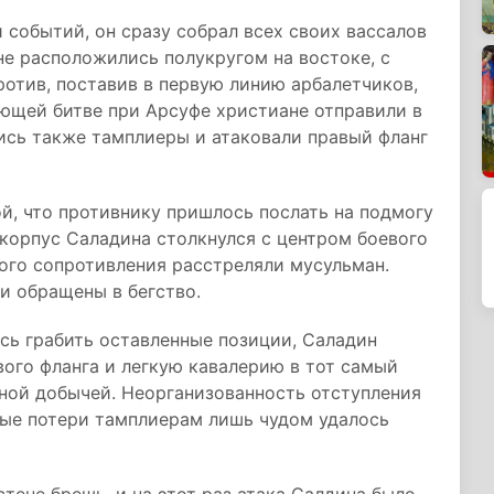
 событий, он сразу собрал всех своих вассалов
ане расположились полукругом на востоке, с
ротив, поставив в первую линию арбалетчиков,
ующей битве при Арсуфе христиане отправили в
ись также тамплиеры и атаковали правый фланг
й, что противнику пришлось послать на подмогу
о корпус Саладина столкнулся с центром боевого
ого сопротивления расстреляли мусульман.
и обращены в бегство.
сь грабить оставленные позиции, Саладин
вого фланга и легкую кавалерию в тот самый
нной добычей. Неорганизованность отступления
лые потери тамплиерам лишь чудом удалось