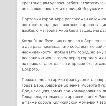
крестоносцам удалось отбить стратегическ
оставался оплотом и столицей Иерусалимс
Портовый город Акра расположен на южной
востоке города располагался хорошо защищ
дамбы, с материка Акра была защищена дв
Когда Ги де Лузиньян подошел к Акре со с
в два раза превышал его собственные войс
неожиданности, чтобы взять город, но ему
расположиться лагерем перед городом и о
не пришло: флот датчан и фризов был отозва
Доброго.
Позже подошла армия французов и фландрце
графа Бара, Андре де Бриенна, Роберта II г
Дре, немецкая армия под командованием лан
Гельдерна, итальянцы с архиепископом Ра
а также король Киликийской Армении Левон