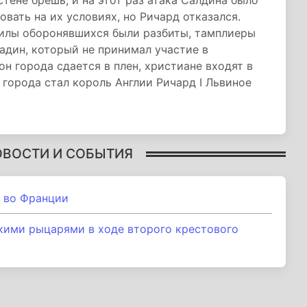
тене брешь, и на этот раз атака Салдина было
вать на их условиях, но Ричард отказался.
силы оборонявшихся были разбиты, тамплиеры
адин, который не принимал участие в
он города сдается в плен, христиане входят в
города стал король Англии Ричард I Львиное
ОВОСТИ И СОБЫТИЯ
 во Франции
кими рыцарями в ходе второго крестового