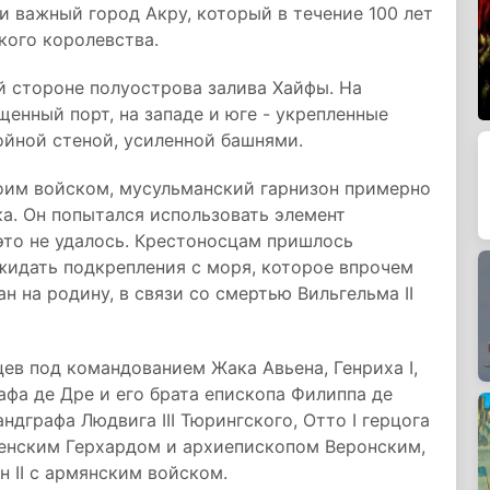
и важный город Акру, который в течение 100 лет
кого королевства.
 стороне полуострова залива Хайфы. На
енный порт, на западе и юге - укрепленные
ойной стеной, усиленной башнями.
воим войском, мусульманский гарнизон примерно
ка. Он попытался использовать элемент
 это не удалось. Крестоносцам пришлось
жидать подкрепления с моря, которое впрочем
н на родину, в связи со смертью Вильгельма II
в под командованием Жака Авьена, Генриха I,
рафа де Дре и его брата епископа Филиппа де
дграфа Людвига III Тюрингского, Отто I герцога
венским Герхардом и архиепископом Веронским,
 II с армянским войском.