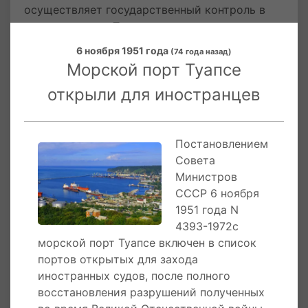
осуществляет государственный контроль в
границах порта Туапсе.
6 ноября 1951 года
(74 года назад)
Морской порт принимает суда с осадкой до
Морской порт Туапсе
12 метров, длиной до 250 метров и шириной
до 44 метров. Имеет возможности для
открыли для иностранцев
пополнения запасов продовольствия, топлива,
пресной воды, приема сточных и
нефтесодержащих вод, всех категорий
Постановлением
мусора, за исключением отходов 1 и 2
Совета
классов опасности ИМО, а также проведения
Министров
ремонта оборудования и водолазного
СССР 6 ноября
осмотра судна.
1951 года N
4393-1972с
морской порт Туапсе включен в список
6 ноября 1951 года
Постановлением Совета
портов открытых для захода
Министров СССР № 4393-1972с морской порт
иностранных судов, после полного
Туапсе включен в список портов открытых
восстановления разрушений полученных
для захода иностранных судов, после полного