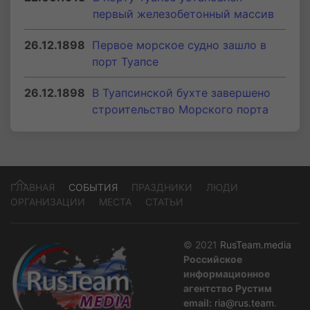
первый железобетонный массив
26.12.1898
Первое морское судно зашло в
порт Туапсе
26.12.1898
В Туапсинской бухте завершено
строительство Морского порта
ГЛАВНАЯ
СОБЫТИЯ
ПРАЗДНИКИ
ЛЮДИ
ОРГАНИЗАЦИИ
МЕСТА
СТАТЬИ
© 2021
RusTeam.media
Российское
информационное
агентство Рустим
email:
ria@rus.team
.