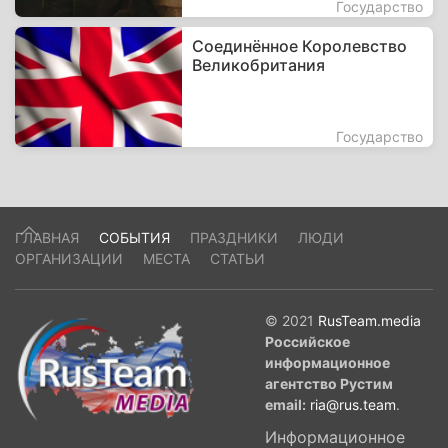
Государство
Соединённое Королевство
Великобритания
Государство
ГЛАВНАЯ
СОБЫТИЯ
ПРАЗДНИКИ
ЛЮДИ
ОРГАНИЗАЦИИ
МЕСТА
СТАТЬИ
© 2021
RusTeam.media
Российское
информационное
агентство Рустим
email:
ria@rus.team
.
Информационное