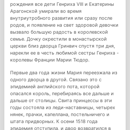
рождения все дети Генриха VIII и Екатерины
Арагонской умирали во время
внутриутробного развития или сразу после
родов, и появление на свет здоровой девочки
вызвало большую радость в королевской
семье. Дочку окрестили в монастырской
церкви близ дворца Гринвич спустя три дня,
нарекли ее в честь любимой сестры Генриха -
королевы Франции Марии Тюдор.
Первые два года жизни Мария переезжала из
одного дворца в другой. Связано это с
эпидемией английского пота, которой
опасался король, перебираясь все дальше и
дальше от столицы. Свита принцессы в эти
годы состояла из леди-наставницы, четырех
нянек, прачки, капеллана, постельничего и
штата придворных. К осени 1518 года
эпидемия отступила, и двор возвратился в