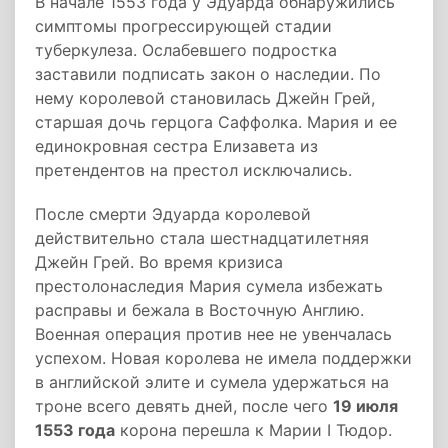
В начале 1553 года у Эдуарда обнаружились
симптомы прогрессирующей стадии
туберкулеза. Ослабевшего подростка
заставили подписать закон о наследии. По
нему королевой становилась Джейн Грей,
старшая дочь герцога Саффолка. Мария и ее
единокровная сестра Елизавета из
претендентов на престол исключались.
После смерти Эдуарда королевой
действительно стала шестнадцатилетняя
Джейн Грей. Во время кризиса
престолонаследия Мария сумела избежать
расправы и бежала в Восточную Англию.
Военная операция против нее не увенчалась
успехом. Новая королева не имела поддержки
в английской элите и сумела удержаться на
троне всего девять дней, после чего
19 июля
1553 года
корона перешла к Марии I Тюдор.