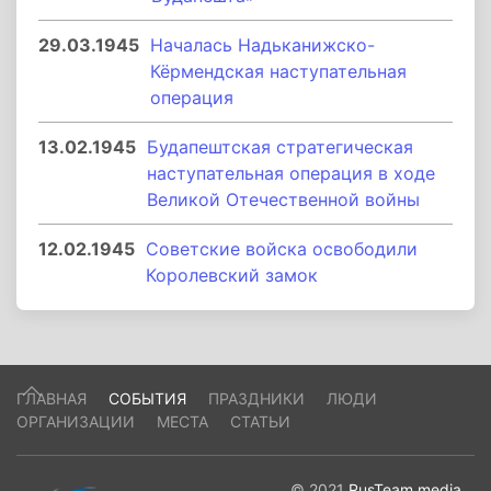
29.03.1945
Началась Надьканижско-
Кёрмендская наступательная
операция
13.02.1945
Будапештская стратегическая
наступательная операция в ходе
Великой Отечественной войны
12.02.1945
Советские войска освободили
Королевский замок
ГЛАВНАЯ
СОБЫТИЯ
ПРАЗДНИКИ
ЛЮДИ
ОРГАНИЗАЦИИ
МЕСТА
СТАТЬИ
© 2021
RusTeam.media