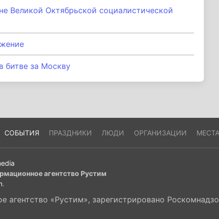
ине Великой Октябрьской социалистической
ожение
в битве за Москву
СОБЫТИЯ
ПРАЗДНИКИ
ЛЮДИ
ОРГАНИЗАЦИИ
МЕСТ
edia
рмационное агентство Рустим
m
.
 агентство «Рустим», зарегистрировано Роскомнадзор