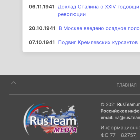
06.11.1941
Доклад Сталина о XXIV годовщ
революции
20.10.1941
В Москве введено осадное пол
07.10.1941
Подвиг Кремлевских курсантов 
ГЛАВНАЯ
© 2021
RusTeam.m
Российское инфо
email:
ria@rus.tea
Информационное
ФС 77 - 82757,