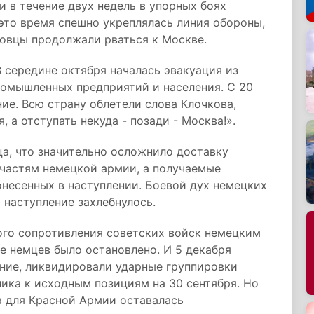
 в течение двух недель в упорных боях
это время спешно укреплялась линия обороны,
ровцы продолжали рваться к Москве.
В середине октября началась эвакуация из
омышленных предприятий и населения. С 20
ие. Всю страну облетели слова Клочкова,
 а отступать некуда - позади - Москва!».
ца, что значительно осложнило доставку
частям немецкой армии, а получаемые
несенных в наступлении. Боевой дух немецких
 наступление захлебнулось.
ого сопротивления советских войск немецким
ие немцев было остановлено. И 5 декабря
ение, ликвидировали ударные группировки
ика к исходным позициям на 30 сентября. Но
а для Красной Армии оставалась