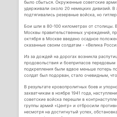
было сбыться. Окруженные советские армии
удерживали около 20 немецких дивизий. В 
подтягивались резервные войска, но гитле
Бои шли в 80-100 километрах от столицы. 
Москвы правительственных учреждений, пр
октября в Москве введено осадное положен
сказанные своим солдатам - «Велика Россия,
Из за дождей на дорогах возникла распути
продовольствия и боеприпасов передовым 
подкрепления были вдвое меньше потерь по
солдат был подорван, стало очевидным, что
В результате кровопролитных боев и упорн
захватчикам в ноябре 1941 года, наступлен
советские войска перешли в контрнаступл
группы армий «Центр» и отбросили противн
несмотря на достигнутый успех, обстановк