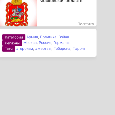
Московская область
Политика
Армия
,
Политика
,
Война
Категории
Москва
,
Россия
,
Германия
Регионы
#героизм
,
#жертвы
,
#оборона
,
#фронт
Теги