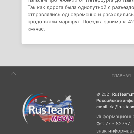
На всем протяжении от Петербурга до Павл
Так как дорога была однопутной с разъезд
отправлялись одновременно и расходились 
продолжали маршрут. Поездка занимала 42
км/час.
ГЛАВНАЯ
© 2021
RusTeam.m
Российское инфо
email:
ria@rus.tea
Информационное
ФС 77 - 82757,
знак информац