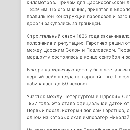
километров. Причем для Царскосельской д
1 829 мм. По его мнению, принятая в Европ
правильной конструкции паровозов и ваго
дороги закупались за границей.
Строительный сезон 1836 года заканчивалс
положение и репутацию, Герстнер решил о
между Царским Селом и Павловском. Первая
маршруту состоялась в конце сентября и за
Вскоре на железную дорогу был доставлен 
первый рейс поезда на паровой тяге. Поез
набивалось до 50 человек.
Участок между Петербургом и Царским Сел
1837 года. Это стало официальной датой о
Первый поезд, который вел сам Герстнер, с
одном из которых ехал император Николай I