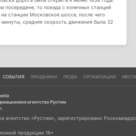
овска дорога была открыта к июню 1838 года.
ом посередине, то поезда с конечных станций
на станции Московское шоссе, после чего
 минуты, средняя скорость движения была 32
СОБЫТИЯ
ПРАЗДНИКИ
ЛЮДИ
ОРГАНИЗАЦИИ
МЕСТ
edia
рмационное агентство Рустим
m
.
 агентство «Рустим», зарегистрировано Роскомнадзор
ионной продукции 16+