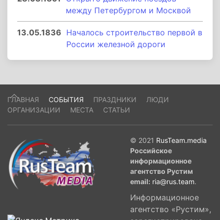
между Петербургом и Москвой
13.05.1836
Началось строительство первой в
России железной дороги
ГЛАВНАЯ
СОБЫТИЯ
ПРАЗДНИКИ
ЛЮДИ
ОРГАНИЗАЦИИ
МЕСТА
СТАТЬИ
© 2021
RusTeam.media
Российское
информационное
агентство Рустим
email:
ria@rus.team
.
Информационное
агентство «Рустим»,