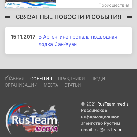
Происшествия
СВЯЗАННЫЕ НОВОСТИ И СОБЫТИЯ
15.11.2017
В Аргентине пропала подводная
лодка Сан-Хуан
ГЛАВНАЯ
СОБЫТИЯ
ПРАЗДНИКИ
ЛЮДИ
ОРГАНИЗАЦИИ
МЕСТА
СТАТЬИ
© 2021
RusTeam.media
Российское
информационное
агентство Рустим
email:
ria@rus.team
.