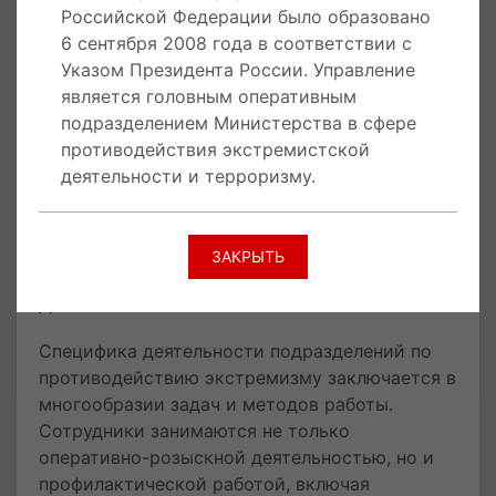
Важным аспектом работы является также
Российской Федерации было образовано
взаимодействие с другими
6 сентября 2008 года в соответствии с
правоохранительными органами и
Указом Президента России. Управление
государственными структурами. В 2011 году
является головным оперативным
была создана Межведомственная комиссия по
подразделением Министерства в сфере
противодействию экстремизму под
противодействия экстремистской
председательством Министра внутренних дел,
деятельности и терроризму.
что позволило координировать усилия
различных ведомств на этом направлении.
ЗАКРЫТЬ
Специфика и разнообразие
деятельности
Специфика деятельности подразделений по
противодействию экстремизму заключается в
многообразии задач и методов работы.
Сотрудники занимаются не только
оперативно-розыскной деятельностью, но и
профилактической работой, включая