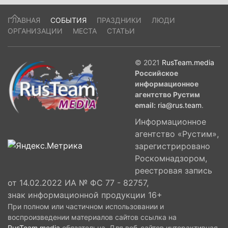
ГЛАВНАЯ
СОБЫТИЯ
ПРАЗДНИКИ
ЛЮДИ
ОРГАНИЗАЦИИ
МЕСТА
СТАТЬИ
© 2021
RusTeam.media
Российское
информационное
агентство Рустим
email:
ria@rus.team
.
Информационное
агентство «Рустим»,
зарегистрировано
Роскомнадзором,
реестровая запись
от 14.02.2022 ИА № ФС 77 - 82757,
знак информационной продукции 16+
При полном или частичном использовании и
воспроизведении материалов сайтов ссылка на
RusTeam.media
обязательна. Для веб-сайтов интерактивная