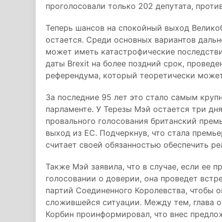
проголосовали только 202 депутата, против
Теперь шансов на спокойный выход Великоб
остается. Среди основных вариантов дальн
может иметь катастрофические последстви
даты Brexit на более поздний срок, прове
референдума, который теоретически может 
За последние 95 лет это стало самым кру
парламенте. У Терезы Мэй остается три дня,
провального голосования британский премь
выход из ЕС. Подчеркнув, что стала премь
считает своей обязанностью обеспечить ре
Также Мэй заявила, что в случае, если ее 
голосовании о доверии, она проведет встр
партий Соединенного Королевства, чтобы о
сложившейся ситуации. Между тем, глава
Корбин проинформировал, что внес предло