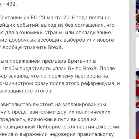
 - 432.
ритании из ЕС 29 марта 2019 года почти не
ейших событий: выход из без соглашения, что
я для экономики страны, или откладывание
дение досрочных всеобщих выборов или нового
вообще отменить Brexit.
пным поражением премьера Британии в
 чтобы представить «план Б» по Brexit. После
ер заявила, что по-прежнему настроена на
ер-министром сразу после этого референдума, и
ализацию его итогов.
правительство выстоит на запланированном
ечу с представителями других политических
пределить, возможные пути выхода из
 оппозиционной Лейбористской партии Джереми
жение о выражении недоверия правительству