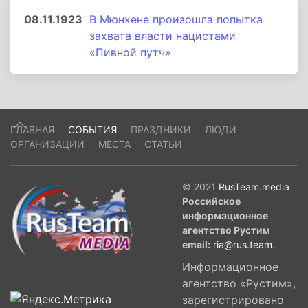
08.11.1923
В Мюнхене произошла попытка
захвата власти нацистами
«Пивной путч»
ГЛАВНАЯ
СОБЫТИЯ
ПРАЗДНИКИ
ЛЮДИ
ОРГАНИЗАЦИИ
МЕСТА
СТАТЬИ
© 2021
RusTeam.media
Российское
информационное
агентство Рустим
email:
ria@rus.team
.
Информационное
агентство «Рустим»,
зарегистрировано