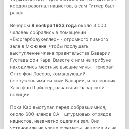
кордон разогнал нацистов, а сам Гитлер был
ранен.
Вечером
8 ноября 1923 года
около 3 000
человек собрались в помещении
«Бюргербраукеллер» - огромного пивного
зала в Мюнхене, чтобы послушать
выступление члена правительства Баварии
Густава фон Кара. Вместе с ним на трибуне
находились местные высшие чины - генерал
Отто фон Лоссов, командующий
вооруженными силами Баварии, и полковник
Ханс фон Шайссер, начальник баварской
полиции.
Пока Кар выступал перед собравшимися,
около 600 членов СА - штурмовых отрядов
нацистов, незаметно оцепили зал. Они
установили на улице пулеметы, нацелив их на