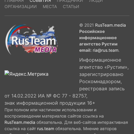
ГЛАВНАЯ
СОБЫТИЯ
ПРАЗДНИКИ
ЛЮДИ
ОРГАНИЗАЦИИ
МЕСТА
СТАТЬИ
© 2021
RusTeam.media
Российское
информационное
агентство Рустим
email:
ria@rus.team
.
Информационное
агентство «Рустим»,
зарегистрировано
Роскомнадзором,
реестровая запись
от 14.02.2022 ИА № ФС 77 - 82757,
знак информационной продукции 16+
При полном или частичном использовании и
воспроизведении материалов сайтов ссылка на
RusTeam.media
обязательна. Для веб-сайтов интерактивная
ссылка на сайт
rus.team
обязательна. Мнение авторов