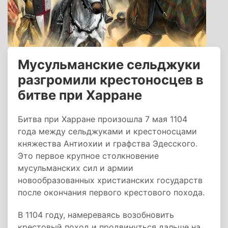
Мусульманские сельджуки
разгромили крестоносцев в
битве при Харране
Битва при Харране произошла 7 мая 1104
года между сельджуками и крестоносцами
княжества Антиохии и графства Эдесского.
Это первое крупное столкновение
мусульманских сил и армии
новообразованных христианских государств
после окончания первого крестового похода.
В 1104 году, намереваясь возобновить
крестовый поход и продвинуться дальше на