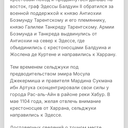
восток, граф Эдессы Балдуин II обратился за
военной поддержкой к князю Антиохии
Боэмунду Тарентскому и его племяннику,
князю Галилеи Танкреду Тарентскому. Армии
Боэмунда и Танкреда выдвинулись от
Антиохии на север к Эдессе, где
объединились с крестоносцами Балдуина и
Жослена де Куртене и направились к Харрану.
Тем временем сельджуки под
предводительством эмира Мосула
Джекермиша и правителя Мардина Сукмана
ибн Артука сконцентрировали свои силы у
города Рас-аль-Айн в районе реки Хабур. В
мае 1104 года, желая отвлечь внимание
крестоносцев от Харрана, сельджуки
направились к Эдессе.
Достоверных сведений о точном месте