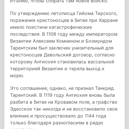
Италию, чтобы собрать там новое войско.
По утверждению летописца Гийома Тирского,
поражение крестоносцев в битве при Харране
имело поистине катастрофические
последствия. В 1108 году между императором
Византии Алексеем Комнином и Боэмундом
Тарентским был заключен унизительный для
крестоносцев Девольский договор, согласно
которому Антиохия становилась вассальной
территорией Византии и теряла выход к
морю.
Это соглашение, однако, не признал Танкред
Тарентский. В 1119 году Антиохия вновь была
разбита в битве на Кровавом поле, а графство
Эдесское так никогда и не восстановило свое
влияние и просуществовало до 1144 года
только благодаря разногласиям в рядах