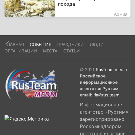
похода
Армия
ГЛАВНАЯ
СОБЫТИЯ
ПРАЗДНИКИ
ЛЮДИ
ОРГАНИЗАЦИИ
МЕСТА
СТАТЬИ
© 2021
RusTeam.media
Российское
информационное
агентство Рустим
email:
ria@rus.team
.
Информационное
агентство «Рустим»,
зарегистрировано
Роскомнадзором,
реестровая запись