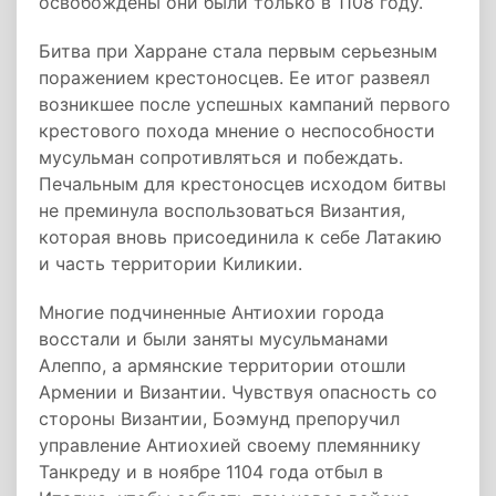
освобождены они были только в 1108 году.
Битва при Харране стала первым серьезным
поражением крестоносцев. Ее итог развеял
возникшее после успешных кампаний первого
крестового похода мнение о неспособности
мусульман сопротивляться и побеждать.
Печальным для крестоносцев исходом битвы
не преминула воспользоваться Византия,
которая вновь присоединила к себе Латакию
и часть территории Киликии.
Многие подчиненные Антиохии города
восстали и были заняты мусульманами
Алеппо, а армянские территории отошли
Армении и Византии. Чувствуя опасность со
стороны Византии, Боэмунд препоручил
управление Антиохией своему племяннику
Танкреду и в ноябре 1104 года отбыл в