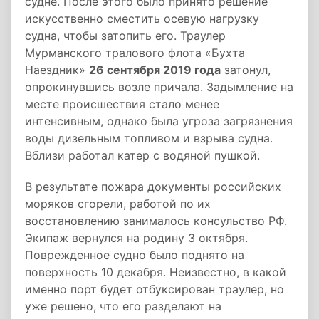
судне. После этого было принято решение
искусственно сместить осевую нагрузку
судна, чтобы затопить его. Траулер
Мурманского тралового флота «Бухта
Наездник»
26 сентября 2019 года
затонул,
опрокинувшись возле причала. Задымление на
месте происшествия стало менее
интенсивным, однако была угроза загрязнения
воды дизельным топливом и взрыва судна.
Вблизи работал катер с водяной пушкой.
В результате пожара документы российских
моряков сгорели, работой по их
восстановлению занималось консульство РФ.
Экипаж вернулся на родину 3 октября.
Поврежденное судно было поднято на
поверхность 10 декабря. Неизвестно, в какой
именно порт будет отбуксирован траулер, но
уже решено, что его разделают на