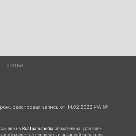
А
СТАТЬИ
ом, реестровая запись от 14.02.2022 ИА №
 ссылка на
RusTeam.media
обязательна. Для веб-
икаций может не совпадать с позицией редакции