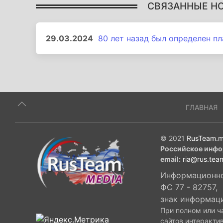
СВЯЗАННЫЕ Н
29.03.2024
80 лет назад был определен п
ГЛАВНАЯ
© 2021
RusTeam.m
Российское инфо
email:
ria@rus.tea
Информационное
ФС 77 - 82757,
знак информац
При полном или ч
сайтов интеракти