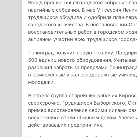
Вслед прошло общегородское собрание парт
партийные собрания. В мае VII сессия Лени
трудящихся обсудила и одобрила план пер
городского хозяйства. В постановлении Со
восстановительных работ в городском хоз
активном участии всех трудящихся города»
Ленинград получил новую технику. Предпр
500 единиц нового оборудования. Учитывая
разрешил набрать за пределами Ленинграда
в ремесленные и железнодорожные училища
молодежи.
В апреле группа старейших рабочих Кировс
сверхурочно. Трудящиеся Выборгского, Ок
пример восстановления своими силами ра
воскресники стали обычным делом. Увелич
действовавших предприятиях.