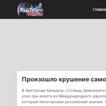
ГЛАВН
Произошло крушение самол
В пригороде Киншасы, столицы Демократич
упал при взлете из Международного аэроп
который пилотировал российский экипаж. 