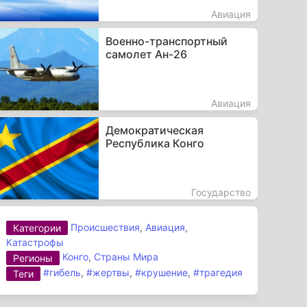
Авиация
Военно-транспортный
самолет Ан-26
Авиация
Демократическая
Республика Конго
Государство
Происшествия
,
Авиация
,
Категории
Катастрофы
Конго
,
Страны Мира
Регионы
#гибель
,
#жертвы
,
#крушение
,
#трагедия
Теги