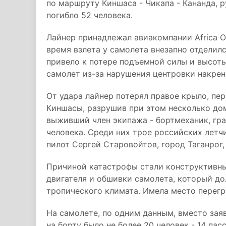
по маршруту Киншаса - Чикапа - Кананда, р
погибло 52 человека.
Лайнер принадлежал авиакомпании Africa On
время взлета у самолета внезапно отделилс
привело к потере подъемной силы и высот
самолет из-за нарушения центровки накрен
От удара лайнер потерял правое крыло, пе
Киншасы, разрушив при этом несколько до
выживший член экипажа - бортмеханик, гра
человека. Среди них трое российских летчи
пилот Сергей Старовойтов, город Таганрог,
Причиной катастрофы стали конструктивны
двигателя и обшивки самолета, который до
тропического климата. Имела место перегр
На самолете, по одним данным, вместо заяв
на борту было не более 20 человек - 14 па