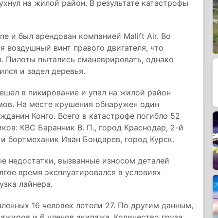
ухнул на жилой район. В результате катастрофы
e и был арендован компанией Malift Air. Во
я воздушный винт правого двигателя, что
ы. Пилоты пытались сманеврировать, однако
ился и задел деревья.
решел в пикирование и упал на жилой район
мов. На месте крушения обнаружен один
жданин Конго. Всего в катастрофе погибло 52
ков: КВС Баранник В. П., город Краснодар, 2-й
 и бортмеханик Иван Бондарев, город Курск.
е недостатки, вызванные износом деталей
лгое время эксплуатировался в условиях
узка лайнера.
ленных 16 человек летели 27. По другим данным,
ссажиров и 6 членов экипажа. Количество груза