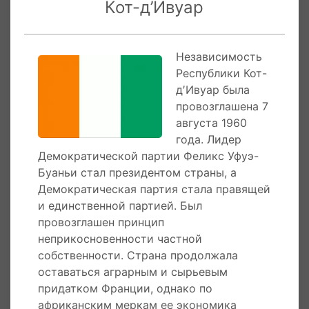
Кот-д’Ивуар
отпраздновали получение патента на аппарат
«Синематограф», незадолго до этого
31 марта 1889 года
конструктор Густав
Независимость
Эйфель водрузил на вершине легендарной
Республики Кот-
башни французский флаг. В наши дни
д′Ивуар была
конструкция Эйфелевой башни - самая
провозглашена 7
узнаваемая архитектурная
августа 1960
достопримечательность Парижа. Она
года. Лидер
известна во всем мире как символ Франции.
Демократической партии Феликс Уфуэ-
Сам же конструктор называл ее просто - 300-
Буаньи стал президентом страны, а
метровой башней.
Демократическая партия стала правящей
и единственной партией. Был
9 марта 1831 года
Французский Иностранный
провозглашен принцип
легион создан на основе нескольких
неприкосновенности частной
иностранных полков-предшественников.
собственности. Страна продолжала
Военное формирование поначалу занималось
оставаться аграрным и сырьевым
вербовкой иностранных наемников.
придатком Франции, однако по
Иностранный легион создан в первый год
африканским меркам ее экономика