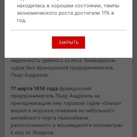
правления французского короля-гражданина
находилась в хорошем состоянии, темпы
Луи-Филиппа, Палата депутатов приняла закон
экономического роста достигали 11% в
о создании нового военного формирования.
год.
18 марта 1816 года
пароход «Элиза» на
паровой тяге с гребным колесом, первым в
ЗАКРЫТЬ
мире пересек Ла-Манш пришвартовавшись в
порту города Гавр на юге Франции, доказав
надежность гребного колеса. Командиром
судна был французский предприниматель
Пьер Андриель.
17 марта 1816 года
французский
предприниматель Пьер Андриель на
принадлежащим ему паровом судне «Элиза»
вышел в морское плавание из небольшого
английского порта Ньюхейвена,
расположенного в восьмидесяти километрах
к югу от Лондона.