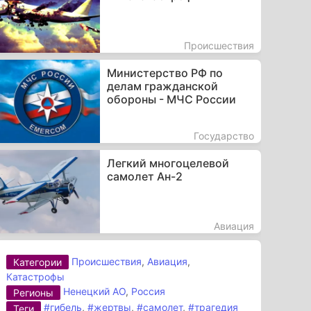
Происшествия
Министерство РФ по
делам гражданской
обороны - МЧС России
Государство
Легкий многоцелевой
самолет Ан-2
Авиация
Происшествия
,
Авиация
,
Категории
Катастрофы
Ненецкий АО
,
Россия
Регионы
#гибель
,
#жертвы
,
#самолет
,
#трагедия
Теги