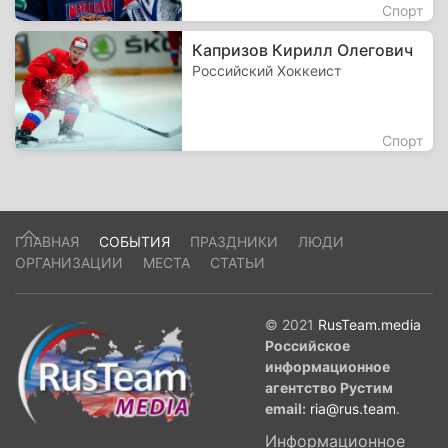
Спорт
Капризов Кирилл Олегович
Российский Хоккеист
Спорт
ГЛАВНАЯ
СОБЫТИЯ
ПРАЗДНИКИ
ЛЮДИ
ОРГАНИЗАЦИИ
МЕСТА
СТАТЬИ
© 2021
RusTeam.media
Российское
информационное
агентство Рустим
email:
ria@rus.team
.
Информационное