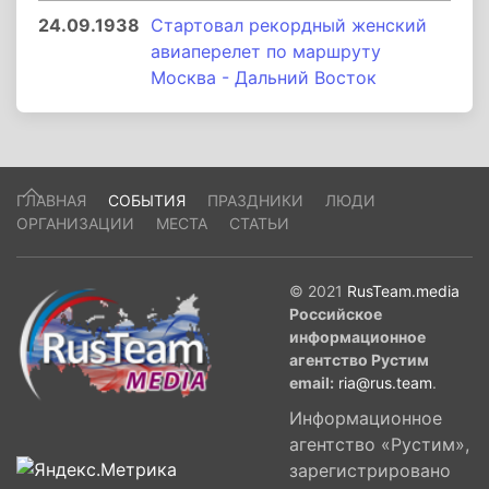
24.09.1938
Стартовал рекордный женский
авиаперелет по маршруту
Москва - Дальний Восток
ГЛАВНАЯ
СОБЫТИЯ
ПРАЗДНИКИ
ЛЮДИ
ОРГАНИЗАЦИИ
МЕСТА
СТАТЬИ
© 2021
RusTeam.media
Российское
информационное
агентство Рустим
email:
ria@rus.team
.
Информационное
агентство «Рустим»,
зарегистрировано