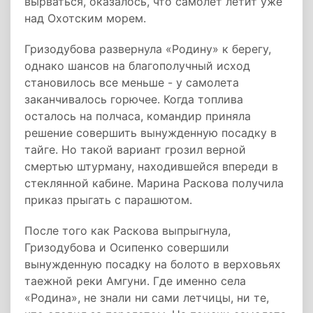
вырваться, оказалось, что самолет летит уже
над Охотским морем.
Гризодубова развернула «Родину» к берегу,
однако шансов на благополучный исход
становилось все меньше - у самолета
заканчивалось горючее. Когда топлива
осталось на полчаса, командир приняла
решение совершить вынужденную посадку в
тайге. Но такой вариант грозил верной
смертью штурману, находившейся впереди в
стеклянной кабине. Марина Раскова получила
приказ прыгать с парашютом.
После того как Раскова выпрыгнула,
Гризодубова и Осипенко совершили
вынужденную посадку на болото в верховьях
таежной реки Амгуни. Где именно села
«Родина», не знали ни сами летчицы, ни те,