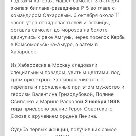
лодках и катерах. Нашел самолет 3 октября
экипаж биплана-разведчика Р-5 во главе с
командиром Сахаровым. 6 октября около 11
часов утра отряд спасателей и летчицы,
оставив самолет до морозов на болоте,
двинулись к реке Амгунь, через поселок Кербь
в Комсомольск-на-Амуре, а затем в
Хабаровск.
Из Хабаровска в Москву следовали
специальным поездом, увитым цветами, под
гром оркестров. За выполнение этого
перелета и проявленные при этом мужество и
героизм Валентине Гризодубовой, Полине
Осипенко и Марине Расковой
2 ноября 1938
года
присвоено звание Героя Советского
Союза с вручением ордена Ленина.
Судьба первых женщин, получивших самое