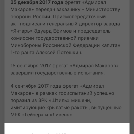
25 декабря 2017 года
фрегат «Адмирал
Макаров» передан заказчику - Министерству
обороны России. Приемопередаточный
акт подписали генеральный директор завода
«Янтарь» Эдуард Ефимов и председатель
комиссии государственной приемки
Минобороны Российской Федерации капитан
1-го ранга Алексей Потешкин.
15 сентября 2017 фрегат «Адмирал Макаров»
завершил государственные испытания.
4 сентября 2017 года фрегат «Адмирал
Макаров» в рамках госиспытаний успешно
поразил из ЗРК «Штиль» мишени,
имитирующие крылатые ракеты, выпущенные
МРК «Гейзер» и «Ливень».
30 июля 2017 года фрегат «Адмирал Макаров»