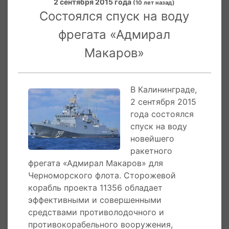
будучи пришвартованным на бочках на Неве
2 сентября 2015 года
(10 лет назад)
реке принимал участие в торжественном
Состоялся спуск на воду
параде ко Дню Военно-морского флота РФ.
фрегата «Адмирал
3 апреля 2017 года началась завершающая
Макаров»
стадия государственных испытаний корабля
«Адмирал Макаров». Ранее фрегат показал
хорошие мореходные качества и слаженную
В Калининграде,
работу всех систем.
2 сентября 2015
года состоялся
2 ноября 2016 года в полигонах боевой
спуск на воду
подготовки Северного флота в Баренцевом
новейшего
море корабль «Адмирал Макаров», для
ракетного
выполнения программы госиспытаний,
фрегата «Адмирал Макаров» для
произвел успешную учебную ракетную
Черноморского флота. Сторожевой
стрельбу по береговой цели. Выполнение
корабль проекта 11356 обладает
учебной ракетной стрельбы экипажем судна
эффективными и совершенными
проводилось при тщательном контроле
средствами противолодочного и
соблюдения необходимых мер безопасности.
противокорабельного вооружения,