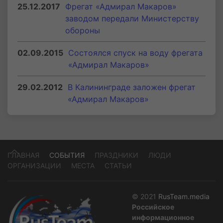
25.12.2017
Фрегат «Адмирал Макаров»
заводом передали Министерству
обороны
02.09.2015
Состоялся спуск на воду фрегата
«Адмирал Макаров»
29.02.2012
В Калининграде заложен фрегат
«Адмирал Макаров»
ГЛАВНАЯ
СОБЫТИЯ
ПРАЗДНИКИ
ЛЮДИ
ОРГАНИЗАЦИИ
МЕСТА
СТАТЬИ
© 2021
RusTeam.media
Российское
информационное