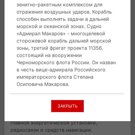
Район проведения стрельб в Баренцевом
зенитно-ракетным комплексом для
море был заранее закрыт для гражданского
отражения воздушных ударов. Корабль
судоходства. Для обеспечения безопасности
способен выполнять задачи в дальней
мореплавания около 10 кораблей и судов
морской и океанской зонах. Судно
обеспечения Северного флота находились на
«Адмирал Макаров» - многоцелевой
линиях подвижного дозора на границе района
сторожевой корабль дальней морской
проведения стрельб. Район также
зоны, третий фрегат проекта 11356,
контролировали самолеты и вертолеты армии
состоящий на вооружении
ВВС и ПВО Северного флота.
Черноморского флота России. Он назван
в честь вице-адмирала Российского
29 июля 2016 года в рамках заводских
императорского флота Степана
ходовых испытаний сторожевой корабль
Осиповича Макарова.
«Адмирал Макаров» впервые вышел в
Балтийское море в рамках заводских
ходовых испытаний. Экипаж корабля и
ЗАКРЫТЬ
сдаточная команда провели испытания
общекорабельных систем и устройств,
главной энергетической установки,
радиосвязи и средств навигации.