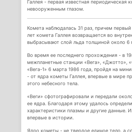
Галлея - первая известная периодическая 
невооруженным глазом.
Комета наблюдалась 31 раз, причем первый 
лет комета Галлея возвращается во внутр
выбрасывают слой льда толщиной около 6 
Во время ее последнего прохождения - в 19
межпланетные станции «Вега», «Джотто», «
«Вега-1» 6 марта 1986 года, пройдя на мин
- от ядра кометы Галлея, впервые в мире 
этого небесного тела.
«Веги» сфотографировали и передали около
ее ядра. Благодаря этому удалось определи
характеристики плазмы и другие данные. 
впервые в истории.
Ядро кометы - не твердое единое тело, а с