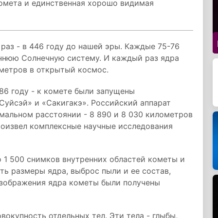
комета и единственная хорошо видимая
раз - в 446 году до нашей эры. Каждые 75-76
еннюю Солнечную систему. И каждый раз ядра
метров в открытый космос.
86 году - к комете были запущены
Суйсэй» и «Сакигакэ». Российский аппарат
имальном расстоянии - 8 890 и 8 030 километров
произвел комплексные научные исследования
 1 500 снимков внутренних областей кометы и
ть размеры ядра, выброс пыли и ее состав,
Изображения ядра кометы были получены
овокупность отдельных тел. Эти тела - глыбы,