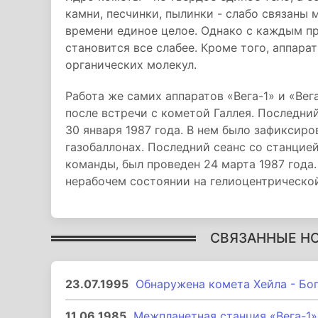
камни, песчинки, пылинки - слабо связаны 
времени единое целое. Однако с каждым п
становится все слабее. Кроме того, аппар
органических молекул.
Работа же самих аппаратов «Вега-1» и «Вег
после встречи с кометой Галлея. Последний
30 января 1987 года. В нем было зафиксиро
газобаллонах. Последний сеанс со станцией
команды, был проведен 24 марта 1987 года.
нерабочем состоянии на гелиоцентрической
СВЯЗАННЫЕ Н
23.07.1995
Обнаружена комета Хейла - Бо
11.06.1985
Межпланетная станция «Вега-1»