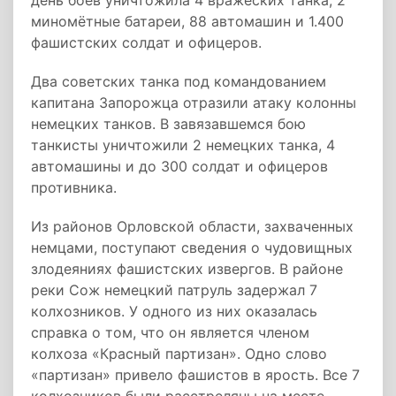
день боёв уничтожила 4 вражеских танка, 2
миномётные батареи, 88 автомашин и 1.400
фашистских солдат и офицеров.
Два советских танка под командованием
капитана Запорожца отразили атаку колонны
немецких танков. В завязавшемся бою
танкисты уничтожили 2 немецких танка, 4
автомашины и до 300 солдат и офицеров
противника.
Из районов Орловской области, захваченных
немцами, поступают сведения о чудовищных
злодеяниях фашистских извергов. В районе
реки Сож немецкий патруль задержал 7
колхозников. У одного из них оказалась
справка о том, что он является членом
колхоза «Красный партизан». Одно слово
«партизан» привело фашистов в ярость. Все 7