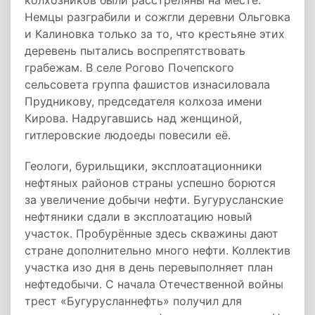
колхозников были расстреляны на месте.
Немцы разграбили и сожгли деревни Ольговка
и Калиновка только за то, что крестьяне этих
деревень пытались воспрепятствовать
грабежам. В селе Рогово Почепского
сельсовета группа фашистов изнасиловала
Прудникову, председателя колхоза имени
Кирова. Надругавшись над женщиной,
гитлеровские людоеды повесили её.
Геологи, бурильщики, эксплоатационники
нефтяных районов страны успешно борются
за увеличение добычи нефти. Бугурусланские
нефтяники сдали в эксплоатацию новый
участок. Пробурённые здесь скважины дают
стране дополнительно много нефти. Коллектив
участка изо дня в день перевыполняет план
нефтедобычи. С начала Отечественной войны
трест «Бугурусланнефть» получил для