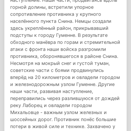
наступление. Наши части, продвигаясь вдоль
горной долины, встретили упорное
сопротивление противника у крупного
населённого пункта Снина. Немцы создали
здесь укреплённый район, прикрывавший
подступы к городу Гуменне. В результате
обходного манёвра по горам и стремительной
атаки с фронта наши войска разгромили
противника, оборонявшегося в районе Снина.
Несмотря на мокрый снег и густой туман,
советские части с боями продвинулись
вперёд на 20 километров и овладели городом
и железнодорожным узлом Гуменне. Другие
наши части, развивая наступление,
переправились через разлившуюся от дождей
реку Лаборец и овладели городом
Михальовце - важным узлом железных и
шоссейных дорог. Противник понёс большие
потери в живой силе и технике. Захвачено у