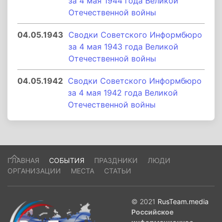
за 4 мая 1944 года Великой
Отечественной войны
04.05.1943
Сводки Советского Информбюро
за 4 мая 1943 года Великой
Отечественной войны
04.05.1942
Сводки Советского Информбюро
за 4 мая 1942 года Великой
Отечественной войны
ГЛАВНАЯ
СОБЫТИЯ
ПРАЗДНИКИ
ЛЮДИ
ОРГАНИЗАЦИИ
МЕСТА
СТАТЬИ
© 2021
RusTeam.media
Российское