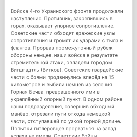
Войска 4-го Украинского фронта продолжали
наступление. Противник, закрепившись в
горах, оказывает упорное сопротивление.
Советские части обходят вражеские узлы
сопротивления и громят их ударами с тыла и
флангов. Прорвав промежуточный рубеж
обороны немцев, наши войска в результате
стремительной атаки, овладели городом
Вигштадтль (Витков). Советские гвардейские
части с боями продвинулись вперёд на 15
километров и выбили немцев из селения
Горная Бечва, превращенного ими в
укреплённый опорный пункт. В одном районе
наши подразделения, совершив обходный
манёвр, отрезали пути отхода немецкой
части, отступавшей по узкой горной долине.
Попытки гитлеровцев прорваться на запад
успеха не имели. Советские бойцы