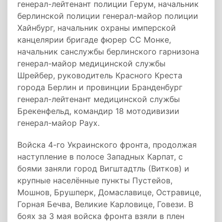
генерал-лейтенант полиции Герум, начальник
берлинской полиции генерал-майор полиции
Хайнбург, начальник охраны имперской
канцелярии бригаде фюрер СС Монке,
начальник санслужбы берлинского гарнизона
генерал-майор медицинской службы
Шрейбер, руководитель Красного Креста
города Берлин и провинции Бранденбург
генерал-лейтенант медицинской службы
Брекенфельд, командир 18 мотодивизии
генерал-майор Раух.
Войска 4-го Украинского фронта, продолжая
наступление в полосе Западных Карпат, с
боями заняли город Вигштадтль (Витков) и
крупные населённые пункты Пустейов,
Мошнов, Брушперк, Домаславице, Остравице,
Горная Бечва, Великие Карловице, Говези. В
боях за 3 мая войска фронта взяли в плен