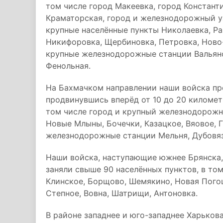
том числе город Макеевка, город Констант
Краматорская, город и железнодорожный уз
крупные населённые пункты Николаевка, Р
Никифоровка, Щербиновка, Петровка, Ново
крупные железнодорожные станции Вальяно
Фенольная.
На Бахмачком направлении наши войска пр
продвинувшись вперёд от 10 до 20 километ
том числе город и крупный железнодорожн
Новые Млыны, Бочечки, Казацкое, Вяовое, 
железнодорожные станции Мельня, Дубовяз
Наши войска, наступающие южнее Брянска, 
заняли свыше 90 населённых пунктов, в то
Клинское, Борщово, Шемякино, Новая Погощ
Степное, Вовна, Шатрищи, Антоновка.
В районе западнее и юго-западнее Харькова