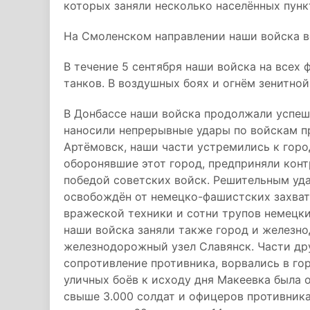
которых заняли несколько населённых пунк
На Смоленском направлении наши войска в
В течение 5 сентября наши войска на всех
танков. В воздушных боях и огнём зенитно
В Донбассе наши войска продолжали успеш
наносили непрерывные удары по войскам пр
Артёмовск, наши части устремились к город
оборонявшие этот город, предприняли конт
победой советских войск. Решительным уд
освобождён от немецко-фашистских захватч
вражеской техники и сотни трупов немецки
наши войска заняли также город и железн
железнодорожный узел Славянск. Части др
сопротивление противника, ворвались в го
уличных боёв к исходу дня Макеевка была 
свыше 3.000 солдат и офицеров противника