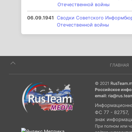
Отечественной войны
06.09.1941
Сводки Советского Информбюро
Отечественной войны
ГЛАВНАЯ
© 2021
RusTeam.m
Российское инфо
email:
ria@rus.tea
Информационное
ФС 77 - 82757,
знак информац
При полном или ч