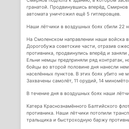
Смирнов подполз к зданию, в котором засе
гранатой. Продвинувшись вперёд, Смирнов
автомата уничтожил ещё 5 гитлеровцев.
Наши лётчики в воздушных боях сбили 22 н
На Смоленском направлении наши войска в
Дорогобужа советские части, отразив ожес
противника, продвинулись вперёд и заняли
Ельни немцы предприняли ряд контратак, но
бойцы во второй половине дня нанесли нем
населённых пунктов. В этих боях убито не 
Захвачены самолёт, 11 орудий, 14 миномёто
В течение дня в воздушных боях наши лётч
Катера Краснознамённого Балтийского фло
противника. Наши лётчики потопили трансп
тральщика и быстроходную баржу противн