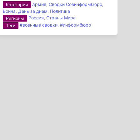
Армия
,
Сводки Совинформбюро
,
Категории
Война
,
День за днем
,
Политика
Россия
,
Страны Мира
Регионы
#военные сводки
,
#информбюро
Теги