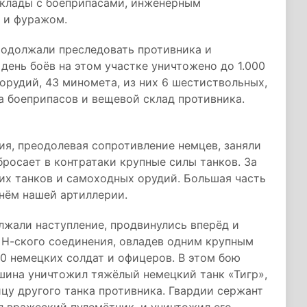
склады с боеприпасами, инженерным
 и фуражом.
родолжали преследовать противника и
день боёв на этом участке уничтожено до 1.000
орудий, 43 миномета, из них 6 шестиствольных,
да боеприпасов и вещевой склад противника.
ия, преодолевая сопротивление немцев, заняли
бросает в контратаки крупные силы танков. За
их танков и самоходных орудий. Большая часть
нём нашей артиллерии.
лжали наступление, продвинулись вперёд и
 Н-ского соединения, овладев одним крупным
0 немецких солдат и офицеров. В этом бою
ина уничтожил тяжёлый немецкий танк «Тигр»,
цу другого танка противника. Гвардии сержант