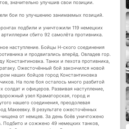
тов, значительно улучшив свои позиции.
ели бои по улучшению занимаемых позиций.
 фронтах подбили и уничтожили 119 немецких
й артиллерии сбито 92 самолёта противника.
ное наступление. Бойцы Н-ского соединения
отивника и продвигались вперёд. Овладев гор.
у Константиновка. Танки и пехота противника,
ратаку. Ожесточённый бой закончился новой
аром наших бойцов город Константиновка
иков. На поле боя осталось много разбитой
х солдат и офицеров. Развивая наступление,
одорожный узел Краматорская, город и
угого нашего соединения, преодолевая
род Макеевку. В результате ожесточённых
очищена от немцев. За день боёв уничтожено
. Подбито и сожжено 49 немецких танков,