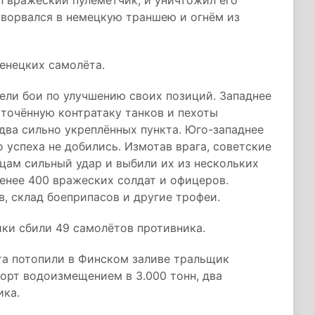
л вражеский пулемётчик, и уничтожил его
 ворвался в немецкую траншею и огнём из
енецких самолёта.
ели бои по улучшению своих позиций. Западнее
точённую контратаку танков и пехоты
 два сильно укреплённых пункта. Юго-западнее
 успеха не добились. Измотав врага, советские
цам сильный удар и выбили их из нескольких
менее 400 вражеских солдат и офицеров.
в, склад боеприпасов и другие трофеи.
ики сбили 49 самолётов противника.
та потопили в Финском заливе тральщик
орт водоизмещением в 3.000 тонн, два
ика.