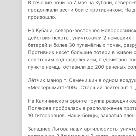
В течение ночи на 7 мая на Кубани, северо
продолжали вести бои с противником. На д
произошло.
На Кубани, северо-восточнее Новороссийс
действия пехоты, уничтожили 2 немецких т
батарей и более 30 пулемётных точек, раз
Противник несёт большие потери в живой с
советским подразделением, подсчитано св
пункте немцы оставили до 200 раненых сол
Лётчик майор т. Семенишин в одном возду
«Мессершмитт-109». Старший лейтенант т. 
На Калининском фронте группа разведчико
Полякова пробралась в расположение прот
10 гитлеровцев. Наши бойцы, захватив плен
Западнее Льгова наши артиллеристы уничт