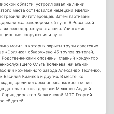
ирской области, устроил завал на линии
 этого места остановился немецкий эшелон.
истребили 60 гитлеровцев. Затем партизаны
одорвали железнодорожный путь. В Ровенской
 на железнодорожную станцию. Уничтожив
танционные сооружения и пути.
олько могил, в которых зарыты трупы советских
ще «Солянка» обнаружено 45 трупов жителей,
. Родственниками опознаны: главный кондуктор
оеннослужащего Ольга Тюленева, начальник
абочий кожевенного завода Александр Тесленко,
 Василий Кизилов и другие. В местечке
аждан, среди которых опознаны: крестьянин
дседатель колхоза деревни Мешково Андрей
 Ларин, директор Белягинской М.ТС Георгий
ое её детей.