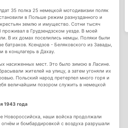
дат 35 полка 25 немецкой мотодивизии поляк
становили в Польше режим разнузданного и
 крестьян землю и имущество. Сотни тысяч
Я проживал в Грудзендзском уезде. В моей
ли. В их домах поселились немцы. Поляки были
е батраков. Ксендзов - Беляковского из Завады,
и в концлагерь в Дахау.
ных насиженных мест. Это было зимою в Ласине.
расывали жителей на улицу, а затем угоняли их
кровью. Польский народ претерпел много горя и
 себя величайшим позором служить в немецкой
я 1943 года
нее Новороссийска, наши войска продолжали
м огнём и бомбардировкой с воздуха разрушали