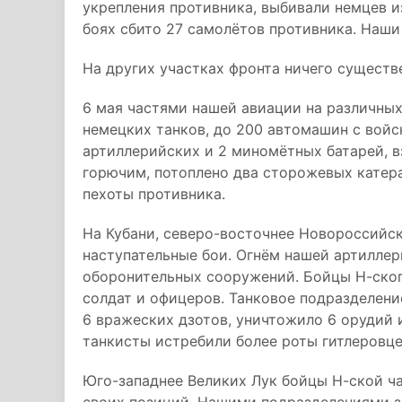
укрепления противника, выбивали немцев и
боях сбито 27 самолётов противника. Наши 
На других участках фронта ничего существ
6 мая частями нашей авиации на различных
немецких танков, до 200 автомашин с войск
артиллерийских и 2 миномётных батарей, в
горючим, потоплено два сторожевых катера
пехоты противника.
На Кубани, северо-восточнее Новороссийс
наступательные бои. Огнём нашей артиллер
оборонительных сооружений. Бойцы Н-ског
солдат и офицеров. Танковое подразделен
6 вражеских дзотов, уничтожило 6 орудий 
танкисты истребили более роты гитлеровце
Юго-западнее Великих Лук бойцы Н-ской ча