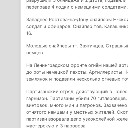
разрушили 3 блиндажа и 2 дзота, подавили
переправе 4 лодки с немецкими солдатами.
Западнее Ростова-на-Дону снайперы Н-ской
солдат и офицеров. Снайпер тов. Калашнико
16.
Молодые снайперы тт. Звягинцев, Страшный
немцев.
На Ленинградском фронте огнём нашей арт
до роты немецкой пехоты. Артиллеристы Н-
землянок и подавили несколько огневых то
Партизанский отряд, действующий в Полес
гарнизон. Партизаны убили 70 гитлеровцев.
винтовок, много мин и патронов. Захвачено
отнятого немцами у местных жителей. Скот
партизан взорвала депо узкоколейной жел
мастерскую и 3 паровоза.