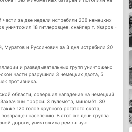
 огонь трёх миномётных батарей и потопили на
 части за две недели истребили 238 немецких
в уничтожил 18 гитлеровцев, снайпер т. Уваров -
, Муратов и Руссинович за 3 дня истребили 20
иллерии и разведывательных групп уничтожено
ской части разрушили 3 немецких дзота, 5
чек противника.
ской области, совершил нападение на немецкий
 Захвачены трофеи: 3 пулемёта, миномёт, 30
 также 120 голов крупного рогатого скота,
 возвращён населению. В этот же день группа
езной дороги, уничтожила ремонтную