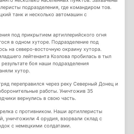
анято несколько населённых пунктов. Захвачены
ллеристы подразделения, где командиром тов.
цкий танк и несколько автомашин с
ения под прикрытием артиллерийского огня
гося в одном хуторе. Подразделение под
ось на северо-восточную окраину хутора.
ладшего лейтенанта Козлова пробилась в тыл
В результате боя наши подразделения
аняли хутор.
тряд переправился через реку Северный Донец и
оборонительные работы. Уничтожив 35
едчики вернулись в свою часть.
релка с противником. Наши артиллеристы
й, уничтожили 4 орудия, взорвали склад с
одок с немецкими солдатами.