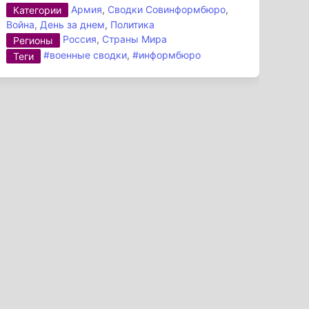
Армия
,
Сводки Совинформбюро
,
Категории
Война
,
День за днем
,
Политика
Россия
,
Страны Мира
Регионы
#военные сводки
,
#информбюро
Теги