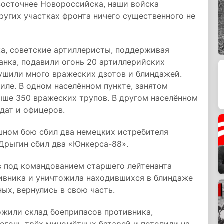
-восточнее Новороссийска, наши войска
ругих участках фронта ничего существенного не
ка, советские артиллеристы, поддерживая
анка, подавили огонь 20 артиллерийских
рушили много вражеских дзотов и блиндажей.
иле. В одном населённом пункте, занятом
ыше 350 вражеских трупов. В другом населённом
дат и офицеров.
шном бою сбил два немецких истребителя
Дрыгин сбил два «Юнкерса-88».
в под командованием старшего лейтенанта
ивника и уничтожила находившихся в блиндаже
ных, вернулись в свою часть.
ожили склад боеприпасов противника,