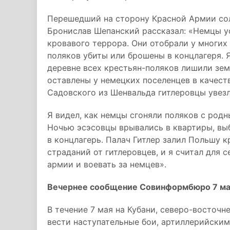
Перешедший на сторону Красной Армии сол
Бронислав Шепанский рассказал: «Немцы у
кровавого террора. Они отобрали у многих
поляков убиты или брошены в концлагеря. 
деревне всех крестьян-поляков лишили зем
оставлены у немецких поселенцев в качеств
Садовского из Шенвальда гитлеровцы увезл
Я видел, как немцы сгоняли поляков с род
Ночью эсэсовцы врывались в квартиры, выб
в концлагерь. Палач Гитлер залил Польшу 
страданий от гитлеровцев, и я считал для
армии и воевать за немцев».
Вечернее сообщение Совинформбюро 7 ма
B течение 7 мая на Кубани, северо-восточ
вести наступательные бои, артиллерийски