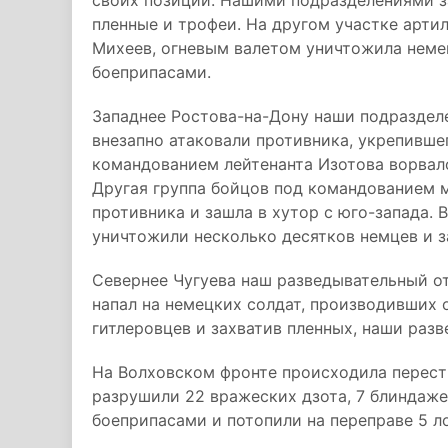
своих позиций. Нашими подразделениями з
пленные и трофеи. На другом участке арти
Михеев, огневым валетом уничтожила неме
боеприпасами.
Западнее Ростова-на-Дону наши подраздел
внезапно атаковали противника, укрепивше
командованием лейтенанта Изотова ворвал
Другая группа бойцов под командованием м
противника и зашла в хутор с юго-запада. 
уничтожили несколько десятков немцев и з
Севернее Чугуева наш разведывательный о
напал на немецких солдат, производивших 
гитлеровцев и захватив пленных, наши разв
На Волховском фронте происходила перест
разрушили 22 вражеских дзота, 7 блиндаже
боеприпасами и потопили на переправе 5 л