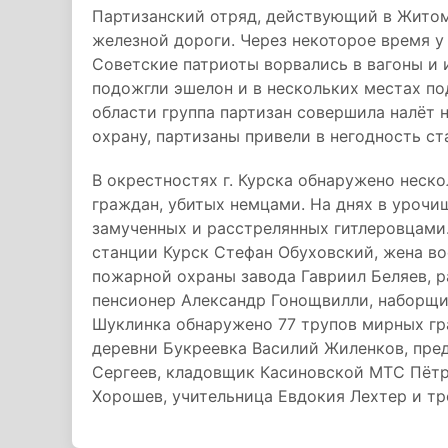
Партизанский отряд, действующий в Житом
железной дороги. Через некоторое время у
Советские патриоты ворвались в вагоны и 
подожгли эшелон и в нескольких местах п
области группа партизан совершила налёт
охрану, партизаны привели в негодность с
B окрестностях г. Курска обнаружено неск
граждан, убитых немцами. На днях в урочи
замученных и расстрелянных гитлеровцами
станции Курск Стефан Обуховский, жена в
пожарной охраны завода Гавриил Беляев, р
пенсионер Александр Гонощвилли, наборщик
Шуклинка обнаружено 77 трупов мирных гр
деревни Букреевка Василий Жиленков, пре
Сергеев, кладовщик Касиновской МТС Пётр
Хорошев, учительница Евдокия Лехтер и тр