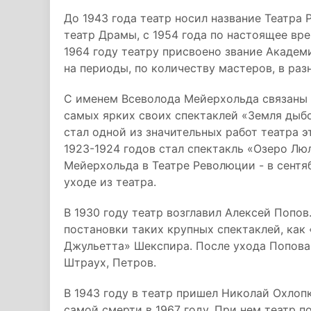
До 1943 года театр носил название Театра 
театр Драмы, с 1954 года по настоящее вр
1964 году театру присвоено звание Академ
на периоды, по количеству мастеров, в раз
С именем Всеволода Мейерхольда связаны 1
самых ярких своих спектаклей «Земля дыб
стал одной из значительных работ театра 
1923-1924 годов стал спектакль «Озеро Лю
Мейерхольда в Театре Революции - в сентя
уходе из театра.
В 1930 году театр возглавил Алексей Попов
постановки таких крупных спектаклей, как
Джульетта» Шекспира. После ухода Попова
Штраух, Петров.
В 1943 году в театр пришел Николай Охлоп
самой смерти в 1967 году. При нем театр 