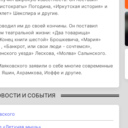
ристократы» Погодина, «Иркутская история» и
млет» Шекспира и другие.
ководил им до своей кончины. Он поставил
ем театральной жизни: «Два товарища»
«Конец книги шестой» Брошкевича, «Мария»
 «Банкрот, или свои люди - сочтемся»,
нского уезда» Лескова, «Молва» Салынского.
Маяковского заявили о себе многие современные
 Яшин, Ахрамкова, Иоффе и другие.
ОВОСТИ И СОБЫТИЯ
вского
е «Летучая мышь»