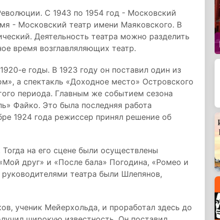
Революции. С 1943 по 1954 год - Московский
емя - Московский театр имени Маяковского. В
ический. Деятельность театра можно разделить
ное время возглавляляющих театр.
920-е годы. В 1923 году он поставил один из
ом», а спектакль «Доходное место» Островского
этого периода. Главным же событием сезона
ль» Файко. Это была последняя работа
бре 1924 года режиссер принял решение об
. Тогда на его сцене были осуществлены
 «Мой друг» и «После бала» Погодина, «Ромео и
 руководителями театра были Шлепянов,
ков, ученик Мейерхольда, и проработал здесь до
получил широкую известность. Он поставил