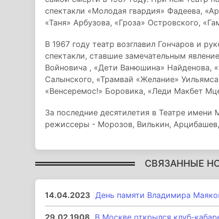
спектакли «Молодая гвардия» Фадеева, «А
«Таня» Арбузова, «Гроза» Островского, «Га
В 1967 году театр возглавил Гончаров и ру
спектакли, ставшие замечательным явлени
Войновича , «Дети Ванюшина» Найденова, 
Салынского, «Трамвай «Желание» Уильямса ,
«Венсеремос!» Боровика, «Леди Макбет Мце
За последние десятилетия в Театре имени 
режиссеры - Морозов, Вилькин, Арцибашев,
СВЯЗАННЫЕ Н
14.04.2023
День памяти Владимира Маяко
29.02.1908
В Москве открылся клуб-кабар