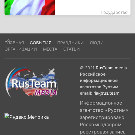
Государство
ГЛАВНАЯ
СОБЫТИЯ
ПРАЗДНИКИ
ЛЮДИ
ОРГАНИЗАЦИИ
МЕСТА
СТАТЬИ
© 2021
RusTeam.media
Российское
информационное
агентство Рустим
email:
ria@rus.team
.
Информационное
агентство «Рустим»,
зарегистрировано
Роскомнадзором,
реестровая запись