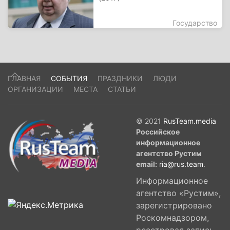
Государство
ГЛАВНАЯ
СОБЫТИЯ
ПРАЗДНИКИ
ЛЮДИ
ОРГАНИЗАЦИИ
МЕСТА
СТАТЬИ
© 2021
RusTeam.media
Российское
информационное
агентство Рустим
email:
ria@rus.team
.
Информационное
агентство «Рустим»,
зарегистрировано
Роскомнадзором,