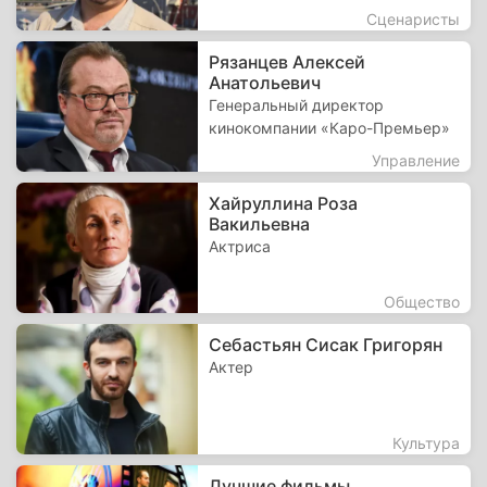
Сценаристы
Рязанцев Алексей
Анатольевич
Генеральный директор
кинокомпании «Каро-Премьер»
Управление
Хайруллина Роза
Вакильевна
Актриса
Общество
Себастьян Сисак Григорян
Актер
Культура
Лучшие фильмы