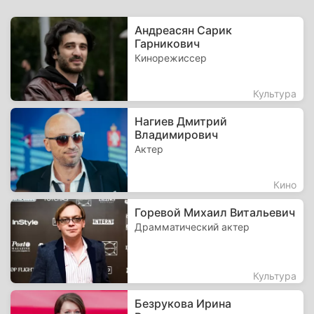
Андреасян Сарик
Гарникович
Кинорежиссер
Культура
Нагиев Дмитрий
Владимирович
Актер
Кино
Горевой Михаил Витальевич
Драмматический актер
Культура
Безрукова Ирина