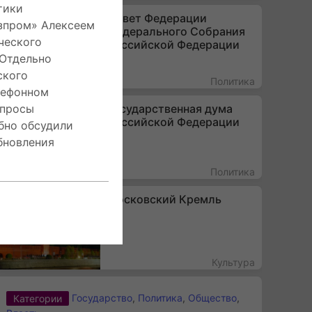
тики
Совет Федерации
зпром» Алексеем
Федерального Собрания
ческого
Российской Федерации
 Отдельно
ского
Политика
лефонном
Государственная дума
опросы
Российской Федерации
бно обсудили
бновления
Политика
Московский Кремль
Культура
Государство
,
Политика
,
Общество
,
Категории