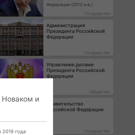
Федерации (2012-н.в.)
Государство
Администрация
Президента Российской
Федерации
Государство
Управление делами
Президента Российской
Федерации
Общество
 Новаком и
Правительство
Российской Федерации
Государство
 2019 года