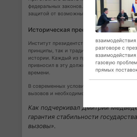
федеральных законов. Такая система созд
защитой от возможных злоупотреблений вл
Историческая преемственность и с
взаимодействия 
Институт президентства в России вобрал в
разговоре с пр
принципы, так и традиции сильной исполни
взаимодействия 
истории. Каждый из президентов — Борис 
газовую проблем
привносил в эту должность свой стиль рук
прямых поставок
времени.
В современных условиях роль Президента п
вызовов и необходимости защиты национал
Как подчеркивал Дмитрий Медведе
гарантия стабильности государства
вызовы».