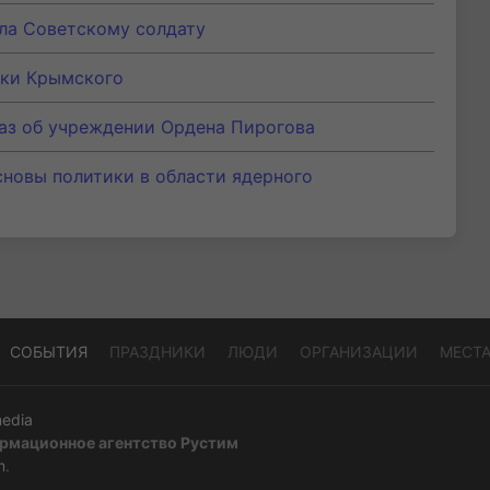
ла Советскому солдату
уки Крымского
аз об учреждении Ордена Пирогова
новы политики в области ядерного
СОБЫТИЯ
ПРАЗДНИКИ
ЛЮДИ
ОРГАНИЗАЦИИ
МЕСТ
edia
рмационное агентство Рустим
m
.