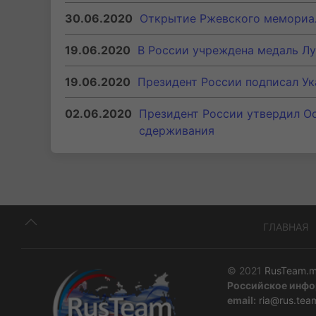
30.06.2020
Открытие Ржевского мемориа
19.06.2020
В России учреждена медаль Л
19.06.2020
Президент России подписал Ук
02.06.2020
Президент России утвердил Ос
сдерживания
ГЛАВНАЯ
© 2021
RusTeam.m
Российское инфо
email:
ria@rus.tea