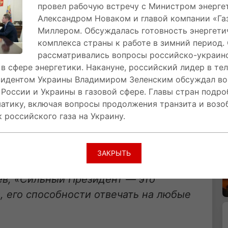
провел рабочую встречу с Министром энерге
ает баланс между эффективностью управления и
Александром Новаком и главой компании «Га
астью.
Миллером. Обсуждалась готовность энергети
комплекса страны к работе в зимний период.
овременность
рассматривались вопросы российско-украин
в сфере энергетики. Накануне, российский лидер в те
 себя как современные демократические
езидентом Украины Владимиром Зеленским обсуждал в
тельной власти, характерные для отечественной
России и Украины в газовой сфере. Главы стран подро
Ельцин, Владимир Путин, Дмитрий Медведев —
атику, включая вопросы продолжения транзита и возо
оводства, соответствовавший вызовам своего
 российского газа на Украину.
риобретает особое значение в свете глобальных
ЗАКРЫТЬ
ьных интересов.
в, «Сильный Президент — это
, его способности отвечать на любые