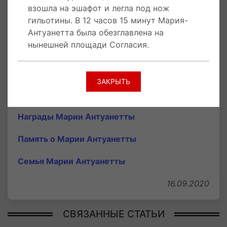
взошла на эшафот и легла под нож
перед казнью сохраняла полное
гильотины. В 12 часов 15 минут Мария-
самообладание и ничем не уронила
Антуанетта была обезглавлена на
королевского достоинства. Женщина сама
нынешней площади Согласия.
взошла на эшафот и сама легла под
нож гильотины. В 12 часов 15 минут королева
была обезглавлена на площади Согласия.
ЗАКРЫТЬ
В 1815 году по приказу Карла X, граф д’Артуа
ее останки перенесены в собор Сен-Дени.
Награды Марии Антуанетты
Память о Марии Антуанетты
Семья Марии Антуанетты
16.09.2020
СВЯЗАННЫЕ СТАТЬИ