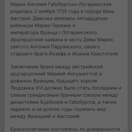
Мария Антония Габсбургско-Лотарингская
родилась 2 ноября 1755 года в городе Вена,
Австрия. Девочка являлась пятнадцатым
ребенком Марии-Терезии и
императора Франца I Лотарингского.
Эрцгерцогиня названа в честь Девы Марии,
святого Антония Падуанского, своего
старшего брата Йозефа и Иоанна Крестителя.
Заключение брака между австрийской
эрцгерцогиней Марией-Антуанеттой и
дофином Франции, будущего короля
Людовика XVI должно было стать последним и
самым грандиозным брачным союзом между
династиями Бурбонов и Габсбургов, а также
надежно и на долгие годы скрепить мир
между Францией и Австрией.
Бракосочетание состоялось по доверенности