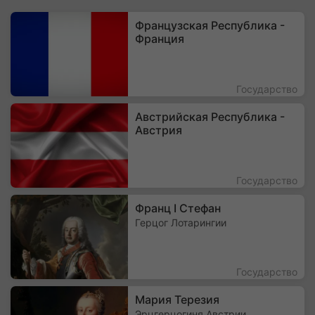
Французская Республика -
Франция
Государство
Австрийская Республика -
Австрия
Государство
Франц I Стефан
Герцог Лотарингии
Государство
Мария Терезия
Эрцгерцогиня Австрии