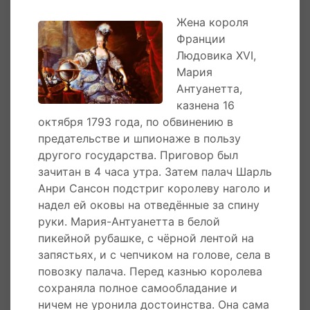
отстранив от нее Законодательное собрание,
Жена короля
до этого времени представлявшее народ
Франции
посредством представителей от крупной
Людовика XVI,
буржуазии, либерального дворянства и
Мария
демократов от духовенства.
Антуанетта,
казнена 16
Ее мужа, Людовика XVI казнили в январе 1793
октября 1793 года, по обвинению в
года по приговору революционного
предательстве и шпионаже в пользу
трибунала. Сама королева предстала перед
другого государства. Приговор был
ревтрибуналом 14 октября 1973 года по
зачитан в 4 часа утра. Затем палач Шарль
обвинению в предательстве и шпионаже в
Анри Сансон подстриг королеву наголо и
пользу других стран.
надел ей оковы на отведённые за спину
руки. Мария-Антуанетта в белой
Жена французского короля Людовика XVI,
пикейной рубашке, с чёрной лентой на
Мария Антуанетта
16 октября 1793 года
, в 4
запястьях, и с чепчиком на голове, села в
часа утра заслушала достойно свой приговор.
повозку палача. Перед казнью королева
Затем палач Шарль Анри Сансон подстриг
сохраняла полное самообладание и
королеву наголо и надел ей оковы на
ничем не уронила достоинства. Она сама
отведенные за спину руки. Мария-Антуанетта