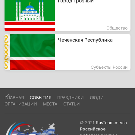
Город Грозный
Общество
Чеченская Республика
Субъекты России
ГЛАВНАЯ
СОБЫТИЯ
ПРАЗДНИКИ
ЛЮДИ
ОРГАНИЗАЦИИ
МЕСТА
СТАТЬИ
© 2021
RusTeam.media
Российское