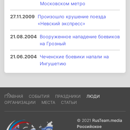
Московском метро
27.11.2009
Произошло крушение поезда
«Невский экспресс»
21.08.2004
Вооруженное нападение боевиков
на Грозный
21.06.2004
Чеченские боевики напали на
Ингушетию
ГЛАВНАЯ
СОБЫТИЯ
ПРАЗДНИКИ
ЛЮДИ
ОРГАНИЗАЦИИ
МЕСТА
СТАТЬИ
© 2021
RusTeam.media
Российское