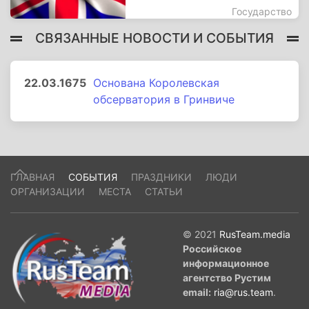
Государство
СВЯЗАННЫЕ НОВОСТИ И СОБЫТИЯ
22.03.1675
Основана Королевская
обсерватория в Гринвиче
ГЛАВНАЯ
СОБЫТИЯ
ПРАЗДНИКИ
ЛЮДИ
ОРГАНИЗАЦИИ
МЕСТА
СТАТЬИ
© 2021
RusTeam.media
Российское
информационное
агентство Рустим
email:
ria@rus.team
.