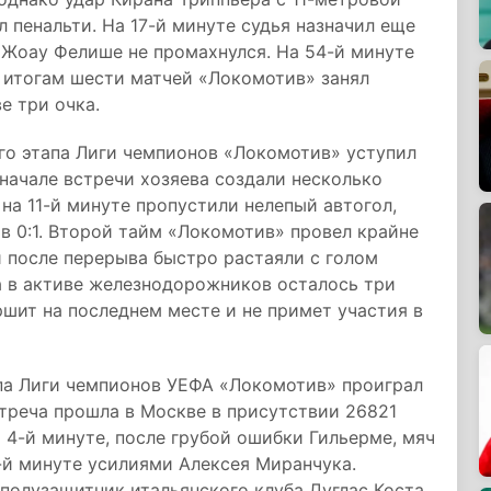
л пенальти. На 17-й минуте судья назначил еще
 Жоау Фелише не промахнулся. На 54-й минуте
о итогам шести матчей «Локомотив» занял
е три очка.
ого этапа Лиги чемпионов «Локомотив» уступил
 начале встречи хозяева создали несколько
на 11-й минуте пропустили нелепый автогол,
 0:1. Второй тайм «Локомотив» провел крайне
 после перерыва быстро растаяли с голом
та в активе железнодорожников осталось три
ршит на последнем месте и не примет участия в
па Лиги чемпионов УЕФА «Локомотив» проиграл
стреча прошла в Москве в присутствии 26821
 4-й минуте, после грубой ошибки Гильерме, мяч
-й минуте усилиями Алексея Миранчука.
 полузащитник итальянского клуба Дуглас Коста.