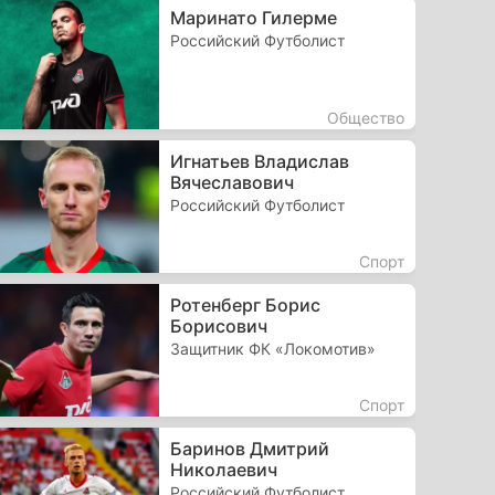
Маринато Гилерме
Российский Футболист
Общество
Игнатьев Владислав
Вячеславович
Российский Футболист
Спорт
Ротенберг Борис
Борисович
Защитник ФК «Локомотив»
Спорт
Баринов Дмитрий
Николаевич
Российский Футболист