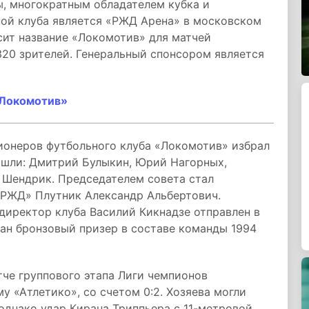
, многократным обладателем кубка и
ной клуба является «РЖД Арена» в московском
сит название «Локомотив» для матчей
0 зрителей. Генеральный спонсором является
«Локомотив»
онеров футбольного клуба «Локомотив» избрал
ошли: Дмитрий Булыкин, Юрий Нагорных,
 Шендрик. Председателем совета стал
«РЖД» Плутник Александр Альбертович.
директор клуба Василий Кикнадзе отправлен в
ан бронзовый призер в составе команды 1994
че группового этапа Лиги чемпионов
у «Атлетико», со счетом 0:2. Хозяева могли
 однако удар Кирана Триппьера с 11-метровой