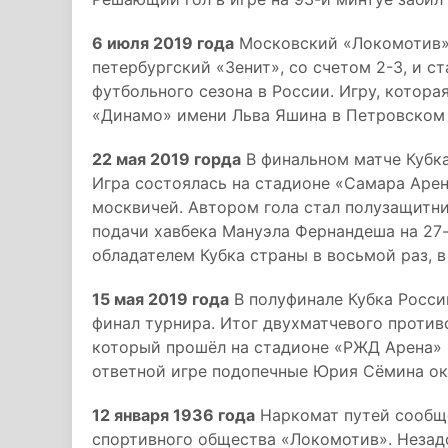
6 июля 2019 года
Московский «Локомотив» 
петербургский «Зенит», со счетом 2-3, и с
футбольного сезона в России. Игру, котор
«Динамо» имени Льва Яшина в Петровском п
22 мая 2019 горда
В финальном матче Кубка
Игра состоялась на стадионе «Самара Арена
москвичей. Автором гола стал полузащитни
подачи хавбека Мануэла Фернандеша на 27-
обладателем Кубка страны в восьмой раз, 
15 мая 2019 года
В полуфинале Кубка Росси
финал турнира. Итог двухматчевого против
который прошёл на стадионе «РЖД Арена» в
ответной игре подопечные Юрия Сёмина ока
12 января 1936 года
Наркомат путей сообщ
спортивного общества «Локомотив». Незадо