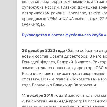
является неоднократным чемпионом страны
суперкубка России. Главной домашней аре
историческом районе Черкизово, также но
проводимых УЕФА и ФИФА вмещающая 27 32
ОАО «РЖД».
Руководство и состав футбольного клуба 
23 декабря 2020 года
Общее собрание акци
новый состав Совета директоров. В него в
Геннадий Фадеев, Валерий Филатов, Виктор
заместитель генерального директора ОАО 
Решением совета директоров генеральный 
отставку. Новым главой «Локомотива» избр
года Леонченко Владимир Валерьевич.
11 декабря 2019 года
В заключительном мат
«Локомотив» на выезде проиграл испанском
открыть счет уже на первой минуте матча,