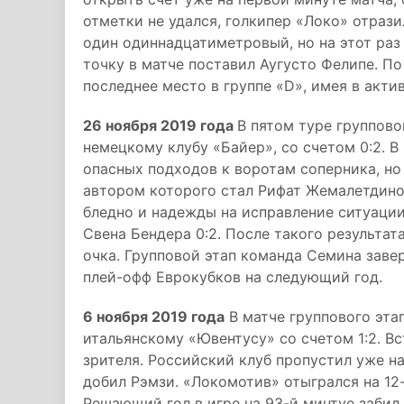
отметки не удался, голкипер «Локо» отрази
один одиннадцатиметровый, но на этот раз
точку в матче поставил Аугусто Фелипе. П
последнее место в группе «D», имея в актив
26 ноября 2019 года
В пятом туре группов
немецкому клубу «Байер», со счетом 0:2. В
опасных подходов к воротам соперника, но 
автором которого стал Рифат Жемалетдинов
бледно и надежды на исправление ситуации
Свена Бендера 0:2. После такого результа
очка. Групповой этап команда Семина заве
плей-офф Еврокубков на следующий год.
6 ноября 2019 года
В матче группового эта
итальянскому «Ювентусу» со счетом 1:2. В
зрителя. Российский клуб пропустил уже на
добил Рэмзи. «Локомотив» отыгрался на 12
Решающий гол в игре на 93-й минтуе забил