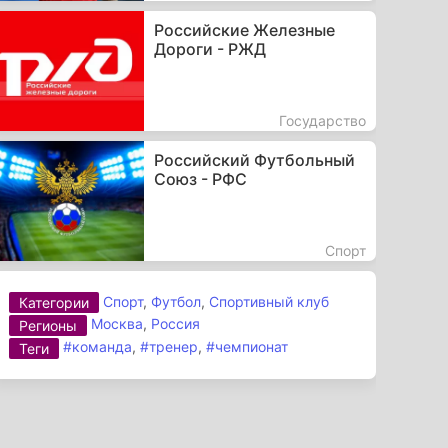
Российские Железные
Дороги - РЖД
Государство
Российский Футбольный
Союз - РФС
Спорт
Спорт
,
Футбол
,
Спортивный клуб
Категории
Москва
,
Россия
Регионы
#команда
,
#тренер
,
#чемпионат
Теги