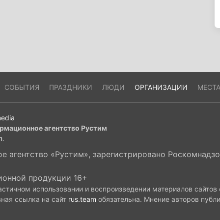
СОБЫТИЯ
ПРАЗДНИКИ
ЛЮДИ
ОРГАНИЗАЦИИ
МЕСТ
edia
рмационное агентство Рустим
m
.
 агентство «Рустим», зарегистрировано Роскомнадзор
ионной продукции 16+
астичном использовании и воспроизведении материалов сайтов
вная ссылка на сайт
rus.team
обязательна. Мнение авторов публ