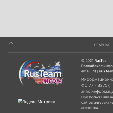
ГЛАВНАЯ
© 2021
RusTeam.m
Российское инфо
email:
ria@rus.tea
Информационное
ФС 77 - 82757,
знак информац
При полном или ч
сайтов интеракти
агентства.