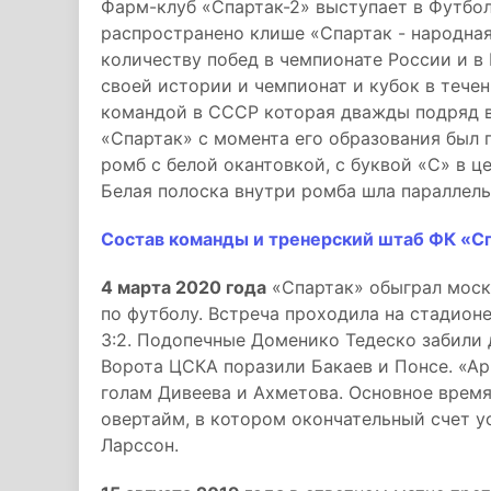
Фарм-клуб «Спартак-2» выступает в Футбо
распространено клише «Спартак - народна
количеству побед в чемпионате России и в 
своей истории и чемпионат и кубок в тече
командой в СССР которая дважды подряд 
«Спартак» с момента его образования бы
ромб с белой окантовкой, с буквой «С» в ц
Белая полоска внутри ромба шла параллель
Состав команды и тренерский штаб ФК «С
4 марта 2020 года
«Спартак» обыграл моск
по футболу. Встреча проходила на стадион
3:2. Подопечные Доменико Тедеско забили 
Ворота ЦСКА поразили Бакаев и Понсе. «Ар
голам Дивеева и Ахметова. Основное время
овертайм, в котором окончательный счет 
Ларссон.