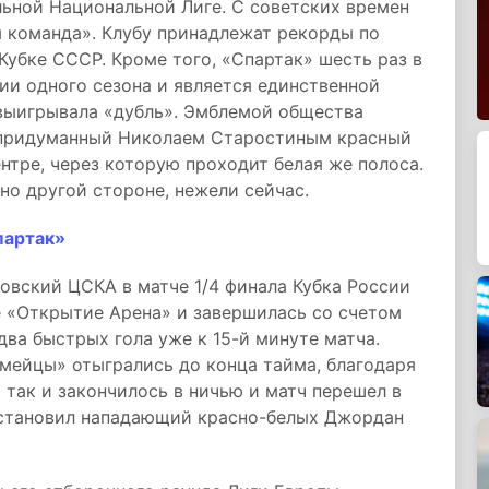
льной Национальной Лиге. С советских времен
я команда». Клубу принадлежат рекорды по
Кубке СССР. Кроме того, «Спартак» шесть раз в
нии одного сезона и является единственной
выигрывала «дубль». Эмблемой общества
л придуманный Николаем Старостиным красный
ентре, через которую проходит белая же полоса.
но другой стороне, нежели сейчас.
партак»
овский ЦСКА в матче 1/4 финала Кубка России
е «Открытие Арена» и завершилась со счетом
два быстрых гола уже к 15-й минуте матча.
мейцы» отыгрались до конца тайма, благодаря
 так и закончилось в ничью и матч перешел в
установил нападающий красно-белых Джордан