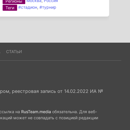
Москва
,
Россия
Регионы
#стадион
,
#турнир
Теги
А
СТАТЬИ
ом, реестровая запись от 14.02.2022 ИА №
 ссылка на
RusTeam.media
обязательна. Для веб-
икаций может не совпадать с позицией редакции