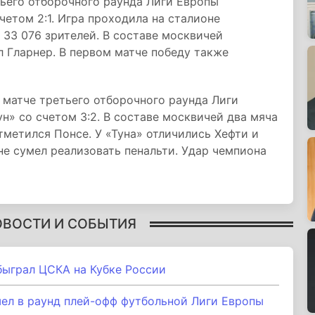
тьего отборочного раунда Лиги Европы
четом 2:1. Игра проходила на сталионе
 33 076 зрителей. В составе москвичей
л Гларнер. В первом матче победу также
 матче третьего отборочного раунда Лиги
н» со счетом 3:2. В составе москвичей два мяча
тметился Понсе. У «Туна» отличились Хефти и
е сумел реализовать пенальти. Удар чемпиона
ОВОСТИ И СОБЫТИЯ
быграл ЦСКА на Кубке России
шел в раунд плей-офф футбольной Лиги Европы