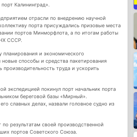
порт Калининград».
едприятием отрасли по внедрению научной
 коллективу порта присуждались призовые места
ании портов Минморфлота, а по итогам работы
ДНХ СССР.
у планирования и экономического
я новые способы и средства пакетирования
ть производительность труда и ускорить
ой экспедицией покинул порт начальник порта
льником береговой базы «Мирный».
 его славных делах, назвали головное судно из
 по результатам своей производственной
чших портов Советского Союза.