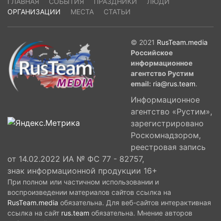
ГЛАВНАЯ
СОБЫТИЯ
ПРАЗДНИКИ
ЛЮДИ
ОРГАНИЗАЦИИ
МЕСТА
СТАТЬИ
© 2021
RusTeam.media
Российское
информационное
агентство Рустим
email:
ria@rus.team
.
Информационное
агентство «Рустим»,
зарегистрировано
Роскомнадзором,
реестровая запись
от 14.02.2022 ИА № ФС 77 - 82757,
знак информационной продукции 16+
При полном или частичном использовании и
воспроизведении материалов сайтов ссылка на
RusTeam.media
обязательна. Для веб-сайтов интерактивная
ссылка на сайт
rus.team
обязательна. Мнение авторов