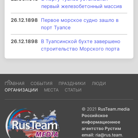
первый железобетонный массив
26.12.1898
Первое морское судно зашло в
порт Туапсе
26.12.1898
В Туапсинской бухте завершено
строительство Морского порта
ГЛАВНАЯ
СОБЫТИЯ
ПРАЗДНИКИ
ЛЮДИ
ОРГАНИЗАЦИИ
МЕСТА
СТАТЬИ
© 2021
RusTeam.media
Российское
информационное
агентство Рустим
email:
ria@rus.team
.