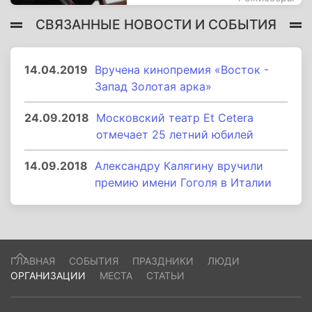
СВЯЗАННЫЕ НОВОСТИ И СОБЫТИЯ
14.04.2019
Вручена кинопремия «Восток -
Запад Золотая арка»
24.09.2018
Московский театр Et Cetera
отмечает 25 летний юбилей
14.09.2018
Александру Калягину вручили
премию имени Гоголя в Италии
ГЛАВНАЯ
СОБЫТИЯ
ПРАЗДНИКИ
ЛЮДИ
ОРГАНИЗАЦИИ
МЕСТА
СТАТЬИ