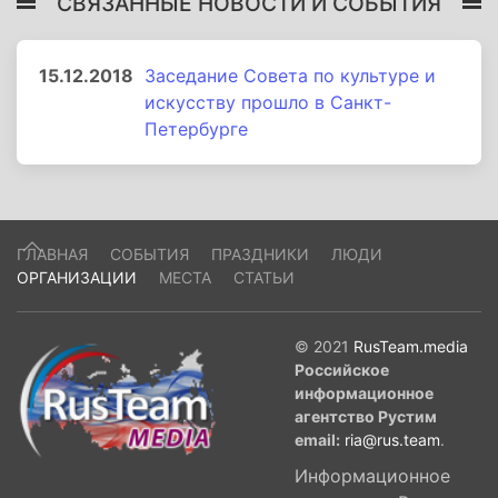
СВЯЗАННЫЕ НОВОСТИ И СОБЫТИЯ
15.12.2018
Заседание Совета по культуре и
искусству прошло в Санкт-
Петербурге
ГЛАВНАЯ
СОБЫТИЯ
ПРАЗДНИКИ
ЛЮДИ
ОРГАНИЗАЦИИ
МЕСТА
СТАТЬИ
© 2021
RusTeam.media
Российское
информационное
агентство Рустим
email:
ria@rus.team
.
Информационное